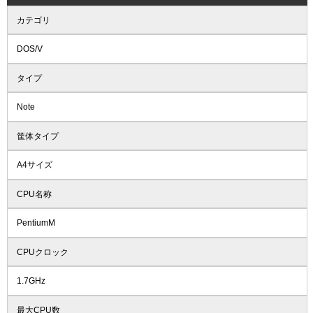
カテゴリ
DOS/V
タイプ
Note
筐体タイプ
A4サイズ
CPU名称
PentiumM
CPUクロック
1.7GHz
最大CPU数