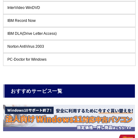
InterVideo WinDVD
IBM Record Now
IBM DLA(Drive Letter Access)
Norton AntiVirus 2003
PC-Doctor for Windows
おすすめサービス一覧