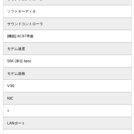
ソフトオーディオ
サウンドコントローラ
[機能] AC97準拠
モデム速度
56K (単位 bps)
モデム規格
V.90
NIC
○
LANポート