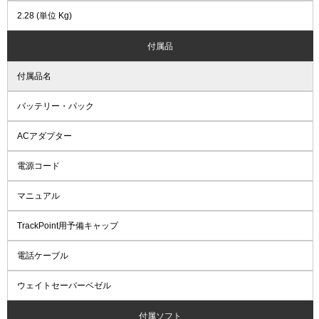
2.28 (単位 Kg)
付属品
付属品名
バッテリー・パック
ACアダプター
電源コード
マニュアル
TrackPoint用予備キャップ
電話ケーブル
ウェイトセーバーベゼル
付属ソフト