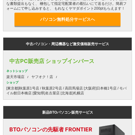
な書類提出もなく、 梱包して指定宅配業者の着払いにて送るだけ。簡易フ
ォームにて申し込みすると、 もれなくヤマダポイント200ptもらえます！
パソコン無料処分サービスへ
中古パソコン・周辺機器など激安価格販売サービス
中古PC販売店 ショップインバース
ネットショップ
楽天市場店
ヤフオク！店
ショップ
[東京都]秋葉原1号店 / 秋葉原2号店 / 高田馬場店 [大阪府]日本橋1号店 / モバ
イル館日本橋店 [愛知県]名古屋店 [北海道]札幌店
新品BTOパソコン販売サービス
BTOパソコンの先駆者 FRONTIER