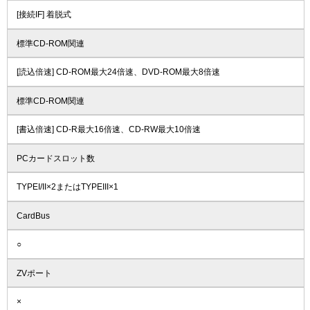
[接続IF] 着脱式
標準CD-ROM関連
[読込倍速] CD-ROM最大24倍速、DVD-ROM最大8倍速
標準CD-ROM関連
[書込倍速] CD-R最大16倍速、CD-RW最大10倍速
PCカードスロット数
TYPEI/II×2またはTYPEIII×1
CardBus
○
ZVポート
×