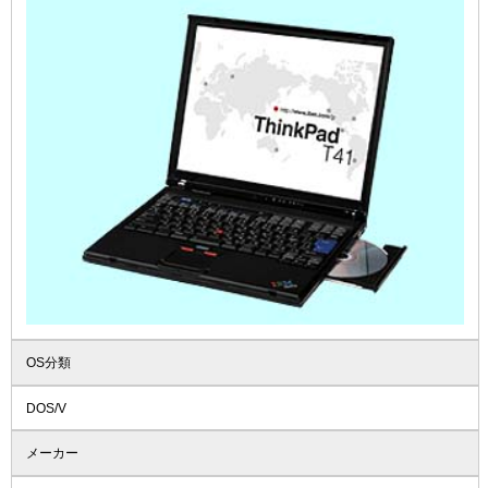
OS分類
DOS/V
メーカー