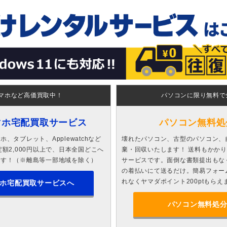
マホなど高価買取中！
パソコンに限り無料で
マホ宅配買取サービス
パソコン無料処
、タブレット、Applewatchなど
壊れたパソコン、古型のパソコン、
額2,000円以上で、日本全国どこへ
棄・回収いたします！ 送料もかか
ます！（※離島等一部地域を除く）
サービスです。面倒な書類提出もな
の着払いにて送るだけ。簡易フォー
れなくヤマダポイント200ptもらえ
ホ宅配買取サービスへ
パソコン無料処