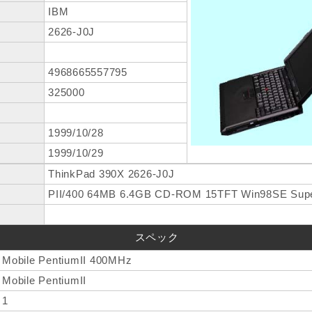
IBM
2626-J0J
4968665557795
325000
1999/10/28
1999/10/29
ThinkPad 390X 2626-J0J
PII/400 64MB 6.4GB CD-ROM 15TFT Win98SE Supe
スペック
Mobile PentiumII 400MHz
Mobile PentiumII
1