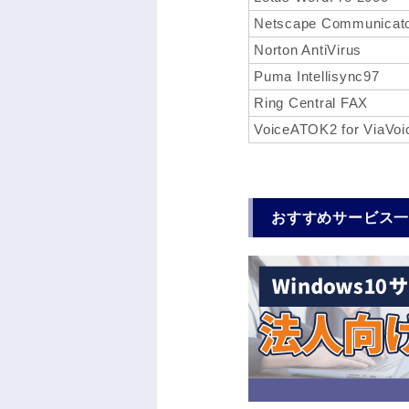
Netscape Communicato
Norton AntiVirus
Puma Intellisync97
Ring Central FAX
VoiceATOK2 for ViaVoi
おすすめサービス