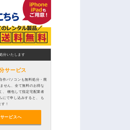
処分いたします
分サービス
自作パソコンも無料処分・廃
りません、全て無料のお得な
く、 梱包して指定宅配業者
ムにて申し込みすると、 も
ます！
分サービスへ