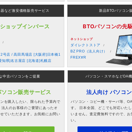
機器など激安価格販売サービス
新品BTOパソコン
 ショップインバース
BTOパソコンの先駆者
ネットショップ
ダイレクトストア
BZ PRO（法人向け）
原2号店 / 高田馬場店 [大阪府]日本橋1
FREX∀R
愛知県]名古屋店 [北海道]札幌店
な中古パソコンをご提案
パソコン・スマホなどOA
パソコン販売サービス
法人向け パソコ
コンを購入したい、限られた予算内で
パソコン・コピー機・サーバ等、O
 法人のお客様のご要望にあったオ
す。 日本全国、どこでも対応いた
させていただきます。お気軽にお問い
いません。査定費無料ですので、お
い。