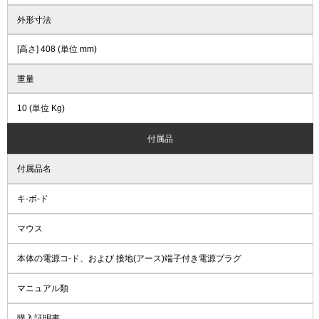
外形寸法
[高さ] 408 (単位 mm)
重量
10 (単位 Kg)
付属品
付属品名
キ-ボ-ド
マウス
本体の電源コ-ド、および 接地(アース)端子付き電源プラグ
マニュアル類
購入証明書