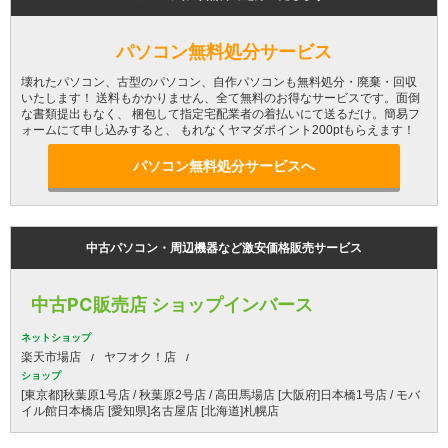
パソコン無料処分サービス
壊れたパソコン、古型のパソコン、自作パソコンも無料処分・廃棄・回収
いたします！ 送料もかかりません、全て無料のお得なサービスです。面倒
な書類提出もなく、 梱包して指定宅配業者の着払いにて送るだけ。簡易フ
ォームにて申し込みすると、 もれなくヤマダポイント200ptもらえます！
パソコン無料処分サービスへ
中古パソコン・周辺機器など激安価格販売サービス
中古PC販売店 ショップインバース
ネットショップ
楽天市場店
ヤフオク！店
ショップ
[東京都]秋葉原1号店 / 秋葉原2号店 / 高田馬場店 [大阪府]日本橋1号店 / モバ
イル館日本橋店 [愛知県]名古屋店 [北海道]札幌店