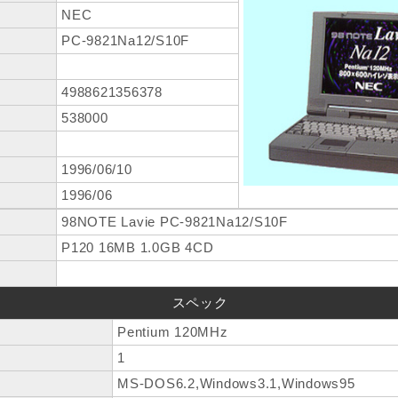
NEC
PC-9821Na12/S10F
4988621356378
538000
1996/06/10
1996/06
98NOTE Lavie PC-9821Na12/S10F
P120 16MB 1.0GB 4CD
スペック
Pentium 120MHz
1
MS-DOS6.2,Windows3.1,Windows95