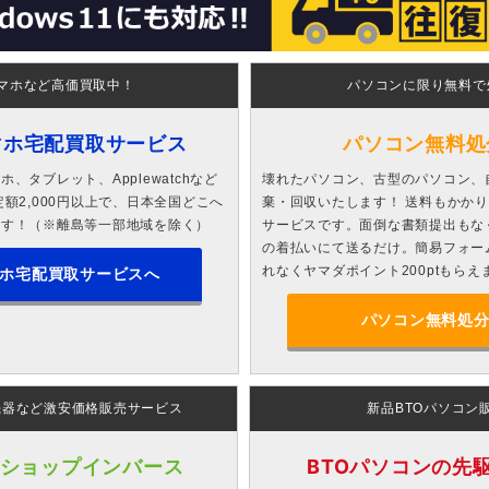
マホなど高価買取中！
パソコンに限り無料で
マホ宅配買取サービス
パソコン無料処
、タブレット、Applewatchなど
壊れたパソコン、古型のパソコン、
額2,000円以上で、日本全国どこへ
棄・回収いたします！ 送料もかか
ます！（※離島等一部地域を除く）
サービスです。面倒な書類提出もな
の着払いにて送るだけ。簡易フォー
れなくヤマダポイント200ptもらえ
ホ宅配買取サービスへ
パソコン無料処
機器など激安価格販売サービス
新品BTOパソコン
 ショップインバース
BTOパソコンの先駆者