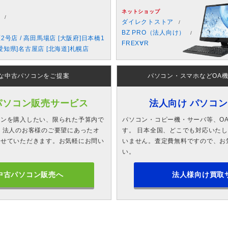
ネットショップ
ダイレクトストア
BZ PRO（法人向け）
原2号店 / 高田馬場店 [大阪府]日本橋1
FREX∀R
愛知県]名古屋店 [北海道]札幌店
な中古パソコンをご提案
パソコン・スマホなどOA
パソコン販売サービス
法人向け パソコ
コンを購入したい、限られた予算内で
パソコン・コピー機・サーバ等、O
 法人のお客様のご要望にあったオ
す。 日本全国、どこでも対応いた
させていただきます。お気軽にお問い
いません。査定費無料ですので、お
い。
中古パソコン販売へ
法人様向け買取