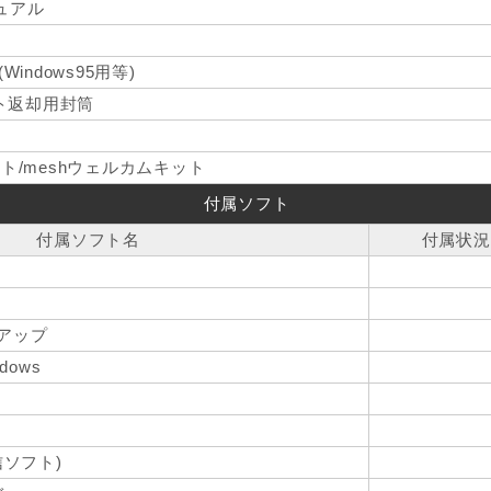
ュアル
indows95用等)
ット返却用封筒
ット/meshウェルカムキット
付属ソフト
付属ソフト名
付属状況
ンアップ
ndows
通信ソフト)