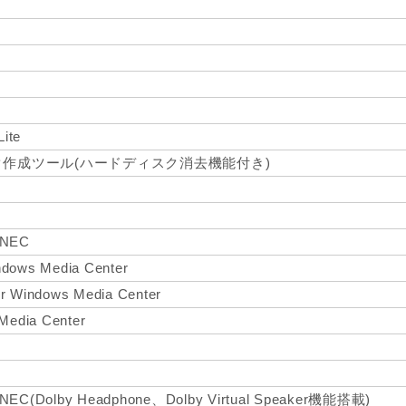
te
作成ツール(ハードディスク消去機能付き)
r NEC
ndows Media Center
or Windows Media Center
 Media Center
or NEC(Dolby Headphone、Dolby Virtual Speaker機能搭載)