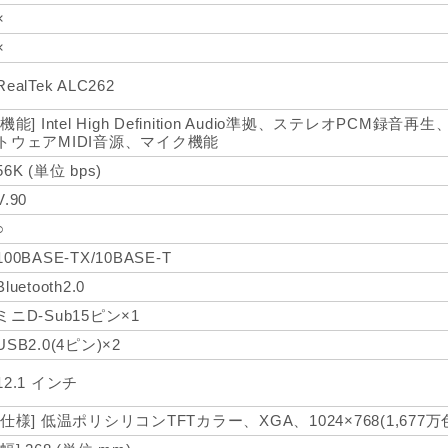
×
×
RealTek ALC262
[機能] Intel High Definition Audio準拠、ステレオPCM録音再生、
トウェアMIDI音源、マイク機能
56K (単位 bps)
V.90
○
100BASE-TX/10BASE-T
Bluetooth2.0
ミニD-Sub15ピン×1
USB2.0(4ピン)×2
12.1 インチ
[仕様] 低温ポリシリコンTFTカラー、XGA、1024×768(1,677万