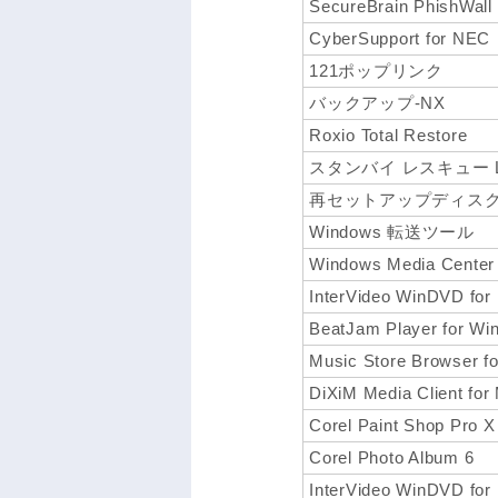
SecureBrain PhishWall
CyberSupport for NEC
121ポップリンク
バックアップ-NX
Roxio Total Restore
スタンバイ レスキュー Li
再セットアップディスク
Windows 転送ツール
Windows Media Center
InterVideo WinDVD fo
BeatJam Player for Wi
Music Store Browser f
DiXiM Media Client for
Corel Paint Shop Pro X
Corel Photo Album 6
InterVideo WinDVD f