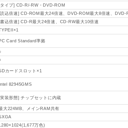
[タイプ] CD-R/-RW・DVD-ROM
[読込倍速] CD-ROM最大24倍速、DVD-ROM最大8倍速、DVD
[書込倍速] CD-R最大24倍速、CD-RW最大10倍速
TYPEII×1
PC Card Standard準拠
○
×
SDカードスロット×1
Intel 82945GMS
[実装形態] チップセットに内蔵
最大224MB、メインRAM共有
SXGA
1280×1024(1,677万色)