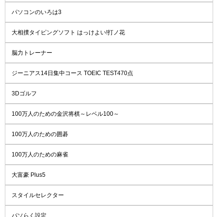
パソコンのいろは3
大相撲タイピングソフト はっけよい!打ノ花
脳力トレーナー
ジーニアス14日集中コース TOEIC TEST470点
3Dゴルフ
100万人のための金沢将棋～レベル100～
100万人のための囲碁
100万人のための麻雀
大富豪 Plus5
スタイルセレクター
パソらく設定