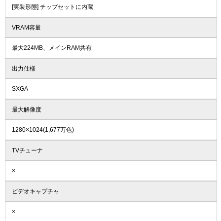
[実装形態] チップセットに内蔵
VRAM容量
最大224MB、メインRAM共有
出力仕様
SXGA
最大解像度
1280×1024(1,677万色)
TVチューナ
×
ビデオキャプチャ
×