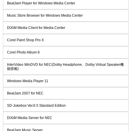
BeatJam Player for Windows Media Center
Music Store Browser for Windows Media Center
DiXiM Media Client for Media Center
Corel Paint Shop Pro X
Corel Photo Album 6
InterVideo WinDVD for NEC(Dolby Headphone、Dolby Virtual Speaker機
能搭載)
Windows Media Player 11
BeatJam 2007 for NEC
SD-Jukebox Ver.6.5 Standard Edition
DiXiM Media Server for NEC
BeatJam Music Server