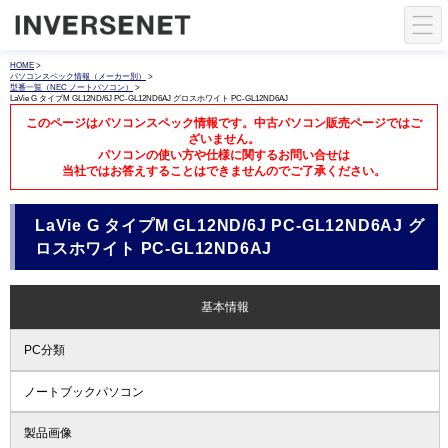
HOME
>
パソコンスペック情報（メーカー別）
>
型番一覧（NEC ノートパソコン）
>
LaVie G タイプM GL12ND/6J PC-GL12ND6AJ グロスホワイト PC-GL12ND6AJ
このページはパソコンスペック情報です。中古パソコン販売ページではご
ざいません。
パソコンの使い方や仕様に関するお問い合せは
当社ではお答えすることはできませんのでご了承ください。
LaVie G タイプM GL12ND/6J PC-GL12ND6AJ グ
ロスホワイト PC-GL12ND6AJ
基本情報
PC分類
ノートブックパソコン
製品画像