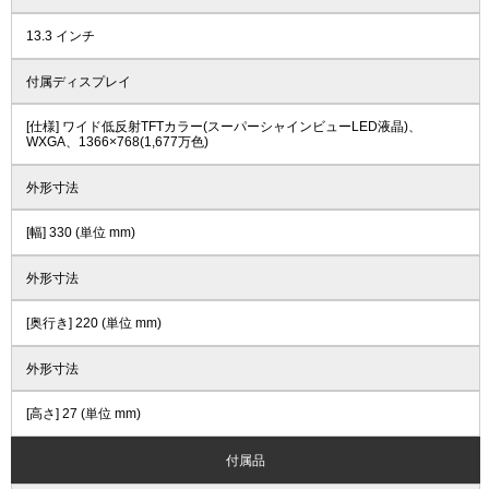
13.3 インチ
付属ディスプレイ
[仕様] ワイド低反射TFTカラー(スーパーシャインビューLED液晶)、
WXGA、1366×768(1,677万色)
外形寸法
[幅] 330 (単位 mm)
外形寸法
[奥行き] 220 (単位 mm)
外形寸法
[高さ] 27 (単位 mm)
付属品