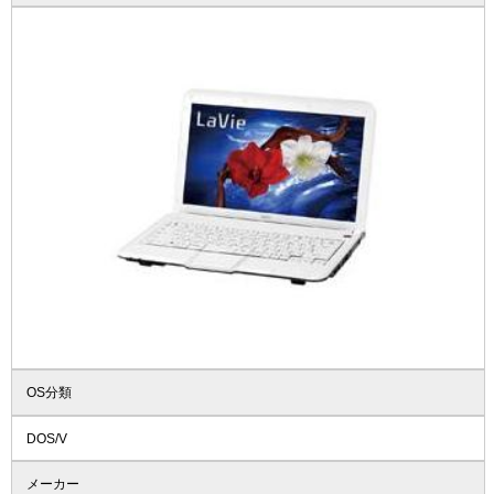
OS分類
DOS/V
メーカー