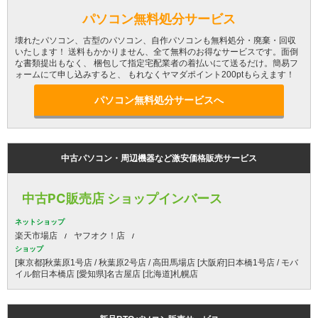
パソコン無料処分サービス
壊れたパソコン、古型のパソコン、自作パソコンも無料処分・廃棄・回収
いたします！ 送料もかかりません、全て無料のお得なサービスです。面倒
な書類提出もなく、 梱包して指定宅配業者の着払いにて送るだけ。簡易フ
ォームにて申し込みすると、 もれなくヤマダポイント200ptもらえます！
パソコン無料処分サービスへ
中古パソコン・周辺機器など激安価格販売サービス
中古PC販売店 ショップインバース
ネットショップ
楽天市場店
ヤフオク！店
ショップ
[東京都]秋葉原1号店 / 秋葉原2号店 / 高田馬場店 [大阪府]日本橋1号店 / モバ
イル館日本橋店 [愛知県]名古屋店 [北海道]札幌店