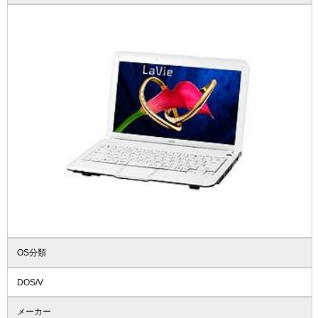
OS分類
DOS/V
メーカー