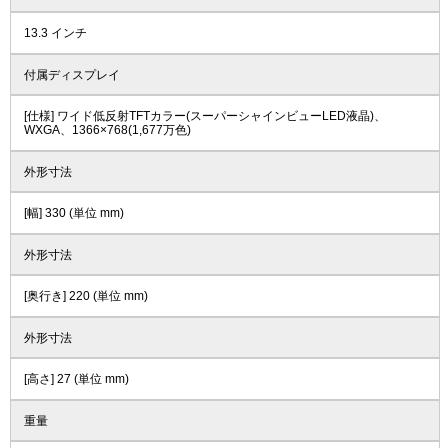
13.3 インチ
付属ディスプレイ
[仕様] ワイド低反射TFTカラー(スーパーシャインビューLED液晶)、
WXGA、1366×768(1,677万色)
外形寸法
[幅] 330 (単位 mm)
外形寸法
[奥行き] 220 (単位 mm)
外形寸法
[高さ] 27 (単位 mm)
重量