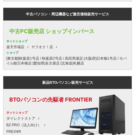
中古パソコン・周辺機器など激安価格販売サービス
中古PC販売店 ショップインバース
ネットショップ
楽天市場店
ヤフオク！店
ショップ
[東京都]秋葉原1号店 / 秋葉原2号店 / 高田馬場店 [大阪府]日本橋1号店 / モバ
イル館日本橋店 [愛知県]名古屋店 [北海道]札幌店
新品BTOパソコン販売サービス
BTOパソコンの先駆者 FRONTIER
ネットショップ
ダイレクトストア
BZ PRO（法人向け）
FREX∀R