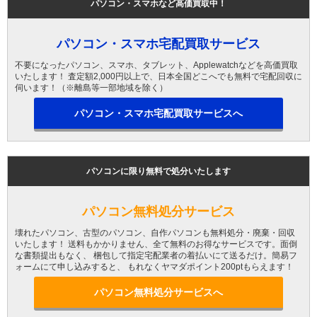
パソコン・スマホなど高価買取中！
パソコン・スマホ宅配買取サービス
不要になったパソコン、スマホ、タブレット、Applewatchなどを高価買取
いたします！ 査定額2,000円以上で、日本全国どこへでも無料で宅配回収に
伺います！（※離島等一部地域を除く）
パソコン・スマホ宅配買取サービスへ
パソコンに限り無料で処分いたします
パソコン無料処分サービス
壊れたパソコン、古型のパソコン、自作パソコンも無料処分・廃棄・回収
いたします！ 送料もかかりません、全て無料のお得なサービスです。面倒
な書類提出もなく、 梱包して指定宅配業者の着払いにて送るだけ。簡易フ
ォームにて申し込みすると、 もれなくヤマダポイント200ptもらえます！
パソコン無料処分サービスへ