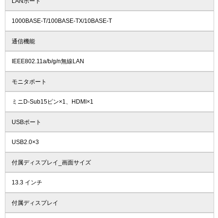
LANポート
1000BASE-T/100BASE-TX/10BASE-T
通信機能
IEEE802.11a/b/g/n無線LAN
モニタポート
ミニD-Sub15ピン×1、HDMI×1
USBポート
USB2.0×3
付属ディスプレイ_画面サイズ
13.3 インチ
付属ディスプレイ