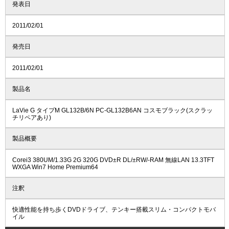
発表日
2011/02/01
発売日
2011/02/01
製品名
LaVie G タイプM GL132B/6N PC-GL132B6AN コスモブラック(スクラッ
チリペアあり)
製品概要
Corei3 380UM/1.33G 2G 320G DVD±R DL/±RW/-RAM 無線LAN 13.3TFT
WXGA Win7 Home Premium64
注釈
快適性能を持ち歩くDVDドライブ、テンキー搭載スリム・コンパクトモバ
イル