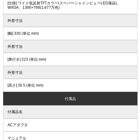
[仕様] ワイド低反射TFTカラー(スーパーシャインビューLED液晶)、
WXGA、1366×768(1,677万色)
外形寸法
[幅] 330 (単位 mm)
外形寸法
[奥行き] 223 (単位 mm)
外形寸法
[高さ] 30.5 (単位 mm)
付属品
付属品名
ACアダプタ
マニュアル