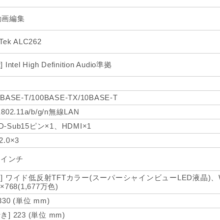
動画編集
Tek ALC262
 Intel High Definition Audio準拠
0BASE-T/100BASE-TX/10BASE-T
E802.11a/b/g/n無線LAN
-Sub15ピン×1、HDMI×1
2.0×3
3 インチ
様] ワイド低反射TFTカラー(スーパーシャインビューLED液晶)、
6×768(1,677万色)
 330 (単位 mm)
き] 223 (単位 mm)