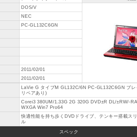
DOS/V
NEC
PC-GL132C6GN
2011/02/01
2011/02/01
LaVie G タイプM GL132C/6N PC-GL132C6G
リペアあり)
Corei3 380UM/1.33G 2G 320G DVD±R DL/±RW/-
WXGA Win7 Pro64
快適性能を持ち歩くDVDドライブ、テンキー搭載ス
ル
スペック