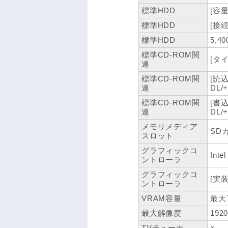
標準HDD
[容量
標準HDD
[接続I
標準HDD
5,40
標準CD-ROM関
[タイ
連
標準CD-ROM関
[読込
連
DL
標準CD-ROM関
[書
連
DL
メモリメディア
SD
スロット
グラフィックコ
Inte
ントローラ
グラフィックコ
[実
ントローラ
VRAM容量
最大
最大解像度
192
TVチューナ
×