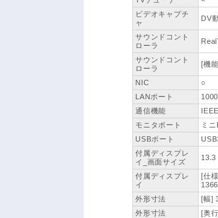
ビデオキャプチ
DV
ャ
サウンドコント
Real
ローラ
サウンドコント
[機能]
ローラ
NIC
○
LANポート
100
通信機能
IEE
モニタポート
ミニD
USBポート
USB
付属ディスプレ
13.
イ_画面サイズ
付属ディスプレ
[仕
イ
136
外形寸法
[幅]
外形寸法
[奥行