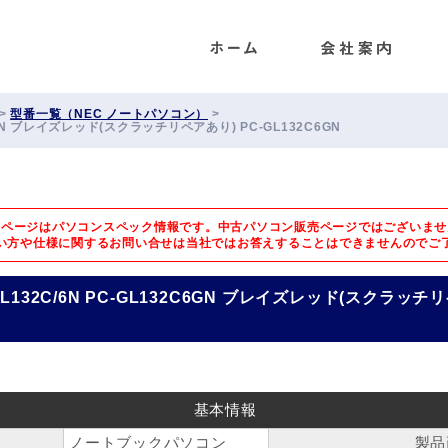
ENET
>
型番一覧（NEC ノートパソコン）
>
2C6GN ブレイズレッド(スクラッチリペアあり) PC-GL132C6GN
のページはパソコンスペック情報です。中古パソコン販売ページではございませ
い方や仕様に関するお問い合せは
当社ではお答えすることはできませんのでご
 GL132C/6N PC-GL132C6GN ブレイズレッド(スクラッチリ
基本情報
ノートブックパソコン
製品