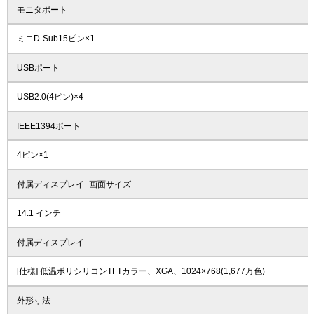
モニタポート
ミニD-Sub15ピン×1
USBポート
USB2.0(4ピン)×4
IEEE1394ポート
4ピン×1
付属ディスプレイ_画面サイズ
14.1 インチ
付属ディスプレイ
[仕様] 低温ポリシリコンTFTカラー、XGA、1024×768(1,677万色)
外形寸法