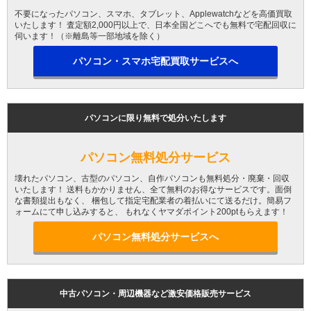
不要になったパソコン、スマホ、タブレット、Applewatchなどを高価買取
いたします！ 査定額2,000円以上で、日本全国どこへでも無料で宅配回収に
伺います！（※離島等一部地域を除く）
パソコン・スマホ宅配買取サービスへ
パソコンに限り無料で処分いたします
パソコン無料処分サービス
壊れたパソコン、古型のパソコン、自作パソコンも無料処分・廃棄・回収
いたします！ 送料もかかりません、全て無料のお得なサービスです。面倒
な書類提出もなく、 梱包して指定宅配業者の着払いにて送るだけ。簡易フ
ォームにて申し込みすると、 もれなくヤマダポイント200ptもらえます！
パソコン無料処分サービスへ
中古パソコン・周辺機器など激安価格販売サービス