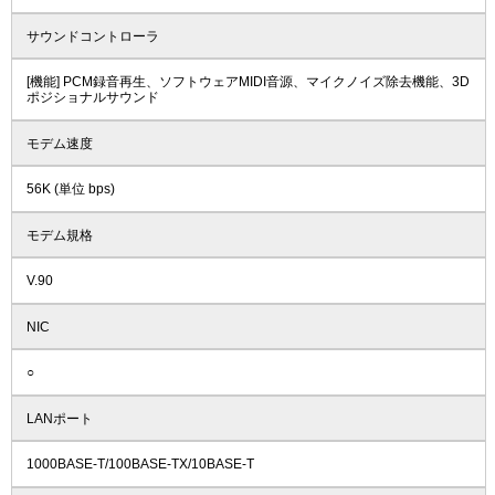
サウンドコントローラ
[機能] PCM録音再生、ソフトウェアMIDI音源、マイクノイズ除去機能、3D
ポジショナルサウンド
モデム速度
56K (単位 bps)
モデム規格
V.90
NIC
○
LANポート
1000BASE-T/100BASE-TX/10BASE-T