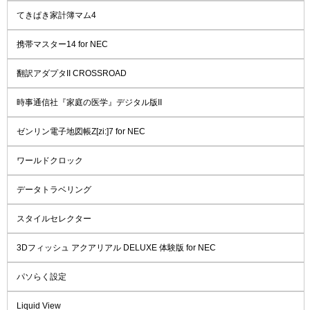
てきぱき家計簿マム4
携帯マスター14 for NEC
翻訳アダプタII CROSSROAD
時事通信社『家庭の医学』デジタル版II
ゼンリン電子地図帳Z[zi:]7 for NEC
ワールドクロック
データトラベリング
スタイルセレクター
3Dフィッシュ アクアリアル DELUXE 体験版 for NEC
パソらく設定
Liquid View