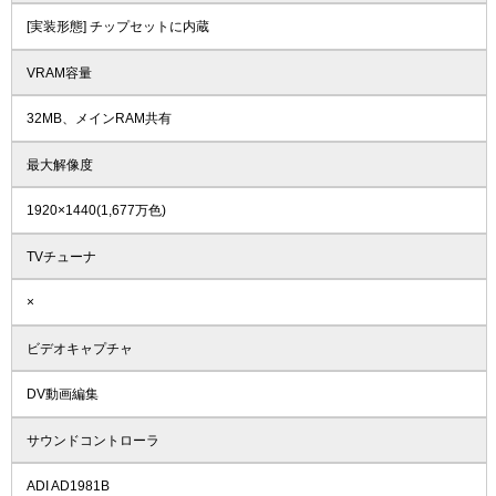
[実装形態] チップセットに内蔵
VRAM容量
32MB、メインRAM共有
最大解像度
1920×1440(1,677万色)
TVチューナ
×
ビデオキャプチャ
DV動画編集
サウンドコントローラ
ADI AD1981B