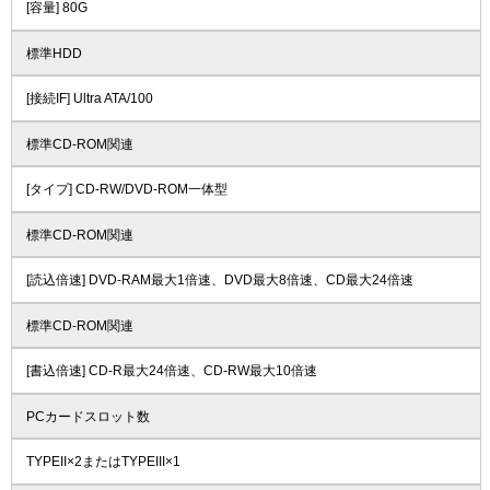
[容量] 80G
標準HDD
[接続IF] Ultra ATA/100
標準CD-ROM関連
[タイプ] CD-RW/DVD-ROM一体型
標準CD-ROM関連
[読込倍速] DVD-RAM最大1倍速、DVD最大8倍速、CD最大24倍速
標準CD-ROM関連
[書込倍速] CD-R最大24倍速、CD-RW最大10倍速
PCカードスロット数
TYPEII×2またはTYPEIII×1