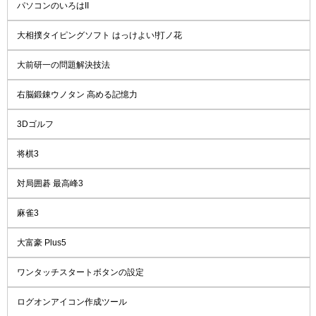
パソコンのいろはII
大相撲タイピングソフト はっけよい!打ノ花
大前研一の問題解決技法
右脳鍛錬ウノタン 高める記憶力
3Dゴルフ
将棋3
対局囲碁 最高峰3
麻雀3
大富豪 Plus5
ワンタッチスタートボタンの設定
ログオンアイコン作成ツール