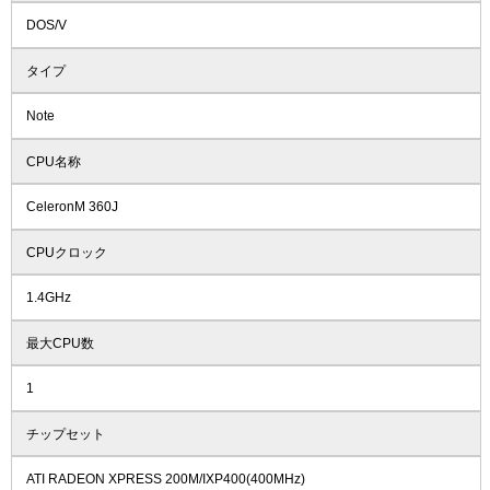
DOS/V
タイプ
Note
CPU名称
CeleronM 360J
CPUクロック
1.4GHz
最大CPU数
1
チップセット
ATI RADEON XPRESS 200M/IXP400(400MHz)