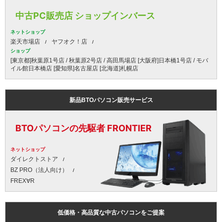
中古PC販売店 ショップインバース
ネットショップ
楽天市場店
ヤフオク！店
ショップ
[東京都]秋葉原1号店 / 秋葉原2号店 / 高田馬場店 [大阪府]日本橋1号店 / モバ
イル館日本橋店 [愛知県]名古屋店 [北海道]札幌店
新品BTOパソコン販売サービス
BTOパソコンの先駆者 FRONTIER
ネットショップ
ダイレクトストア
BZ PRO（法人向け）
FREX∀R
低価格・高品質な中古パソコンをご提案