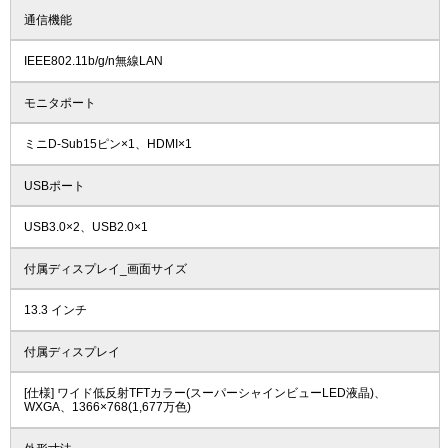
通信機能
IEEE802.11b/g/n無線LAN
モニタポート
ミニD-Sub15ピン×1、HDMI×1
USBポート
USB3.0×2、USB2.0×1
付属ディスプレイ_画面サイズ
13.3 インチ
付属ディスプレイ
[仕様] ワイド低反射TFTカラー(スーパーシャインビューLED液晶)、
WXGA、1366×768(1,677万色)