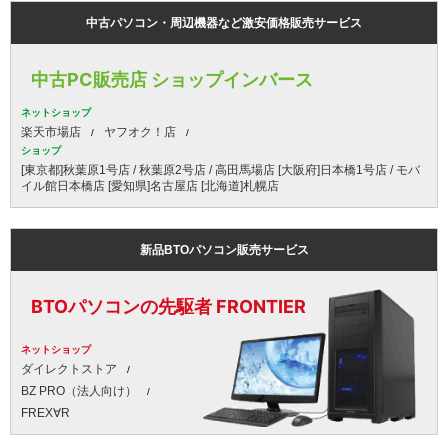
中古パソコン・周辺機器など激安価格販売サービス
中古PC販売店 ショップインバース
ネットショップ
楽天市場店
ヤフオク！店
ショップ
[東京都]秋葉原1号店 / 秋葉原2号店 / 高田馬場店 [大阪府]日本橋1号店 / モバ
イル館日本橋店 [愛知県]名古屋店 [北海道]札幌店
新品BTOパソコン販売サービス
BTOパソコンの先駆者 FRONTIER
ネットショップ
ダイレクトストア
BZ PRO（法人向け）
FREX∀R