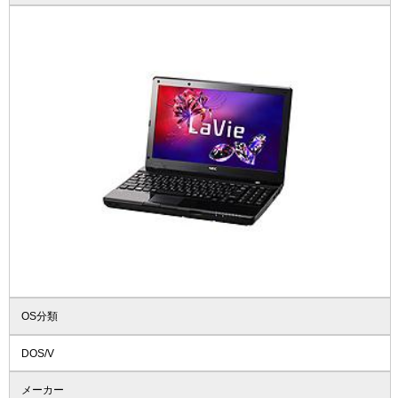
OS分類
DOS/V
メーカー