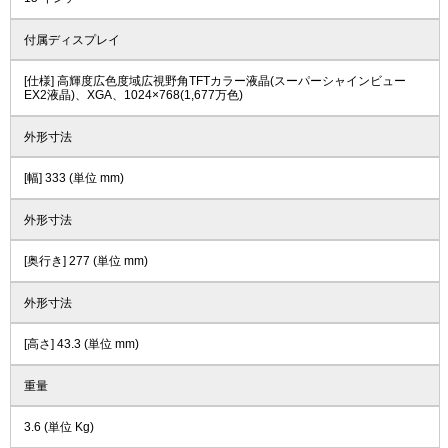
付属ディスプレイ
[仕様] 高輝度広色度域広視野角TFTカラー液晶(スーパーシャインビュー
EX2液晶)、XGA、1024×768(1,677万色)
外形寸法
[幅] 333 (単位 mm)
外形寸法
[奥行き] 277 (単位 mm)
外形寸法
[高さ] 43.3 (単位 mm)
重量
3.6 (単位 Kg)