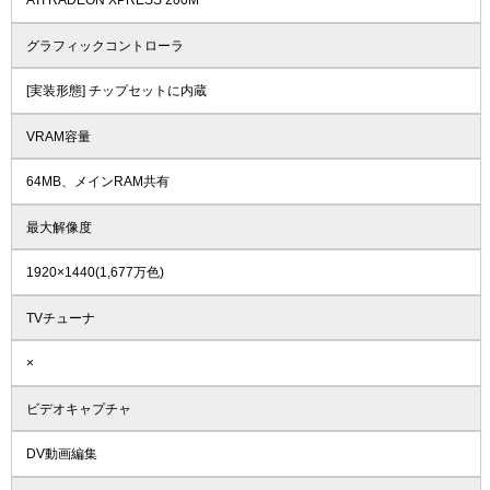
ATI RADEON XPRESS 200M
グラフィックコントローラ
[実装形態] チップセットに内蔵
VRAM容量
64MB、メインRAM共有
最大解像度
1920×1440(1,677万色)
TVチューナ
×
ビデオキャプチャ
DV動画編集