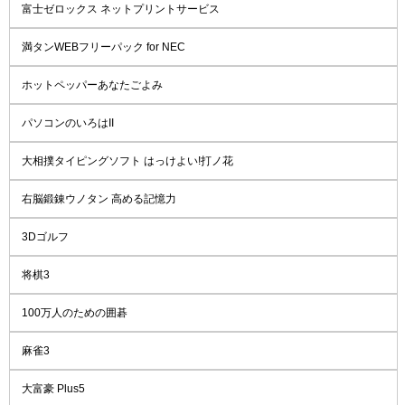
富士ゼロックス ネットプリントサービス
満タンWEBフリーパック for NEC
ホットペッパーあなたごよみ
パソコンのいろはII
大相撲タイピングソフト はっけよい!打ノ花
右脳鍛錬ウノタン 高める記憶力
3Dゴルフ
将棋3
100万人のための囲碁
麻雀3
大富豪 Plus5