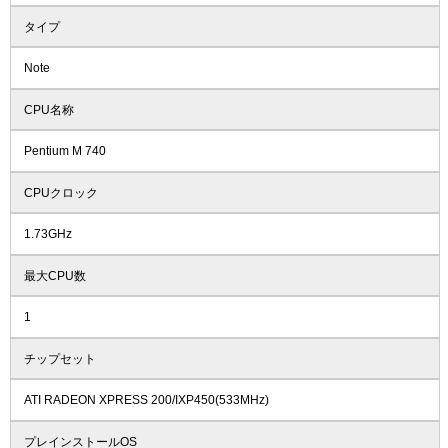
タイプ
Note
CPU名称
Pentium M 740
CPUクロック
1.73GHz
最大CPU数
1
チップセット
ATI RADEON XPRESS 200/IXP450(533MHz)
プレインストールOS