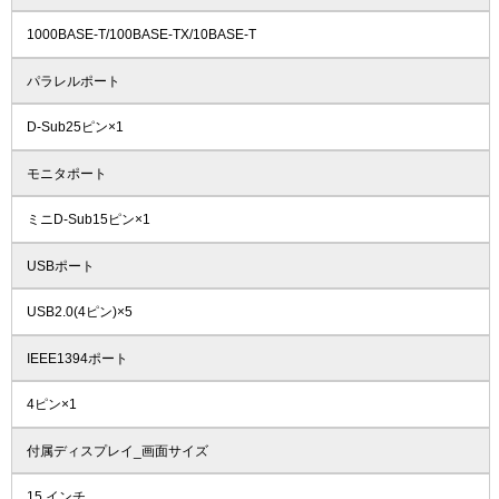
1000BASE-T/100BASE-TX/10BASE-T
パラレルポート
D-Sub25ピン×1
モニタポート
ミニD-Sub15ピン×1
USBポート
USB2.0(4ピン)×5
IEEE1394ポート
4ピン×1
付属ディスプレイ_画面サイズ
15 インチ