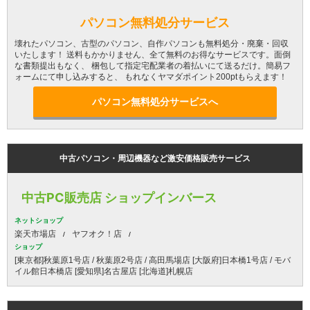
パソコン無料処分サービス
壊れたパソコン、古型のパソコン、自作パソコンも無料処分・廃棄・回収
いたします！ 送料もかかりません、全て無料のお得なサービスです。面倒
な書類提出もなく、 梱包して指定宅配業者の着払いにて送るだけ。簡易フ
ォームにて申し込みすると、 もれなくヤマダポイント200ptもらえます！
パソコン無料処分サービスへ
中古パソコン・周辺機器など激安価格販売サービス
中古PC販売店 ショップインバース
ネットショップ
楽天市場店
ヤフオク！店
ショップ
[東京都]秋葉原1号店 / 秋葉原2号店 / 高田馬場店 [大阪府]日本橋1号店 / モバ
イル館日本橋店 [愛知県]名古屋店 [北海道]札幌店