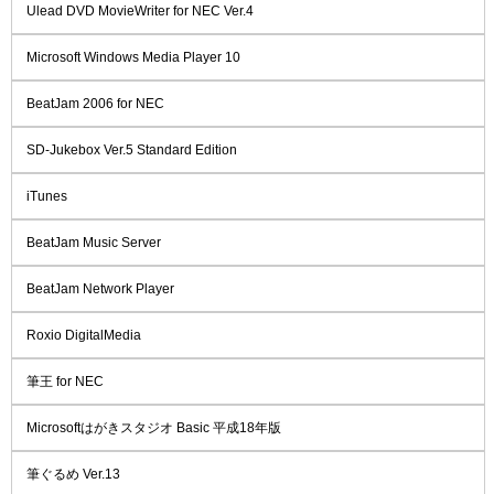
Ulead DVD MovieWriter for NEC Ver.4
Microsoft Windows Media Player 10
BeatJam 2006 for NEC
SD-Jukebox Ver.5 Standard Edition
iTunes
BeatJam Music Server
BeatJam Network Player
Roxio DigitalMedia
筆王 for NEC
Microsoftはがきスタジオ Basic 平成18年版
筆ぐるめ Ver.13