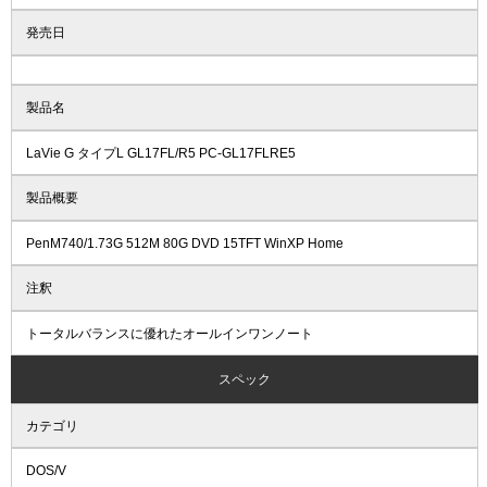
発売日
製品名
LaVie G タイプL GL17FL/R5 PC-GL17FLRE5
製品概要
PenM740/1.73G 512M 80G DVD 15TFT WinXP Home
注釈
トータルバランスに優れたオールインワンノート
スペック
カテゴリ
DOS/V