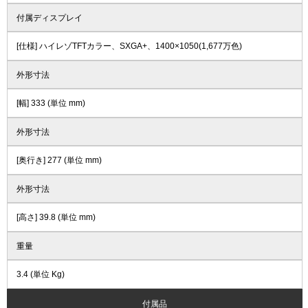
付属ディスプレイ
[仕様] ハイレゾTFTカラー、SXGA+、1400×1050(1,677万色)
外形寸法
[幅] 333 (単位 mm)
外形寸法
[奥行き] 277 (単位 mm)
外形寸法
[高さ] 39.8 (単位 mm)
重量
3.4 (単位 Kg)
付属品