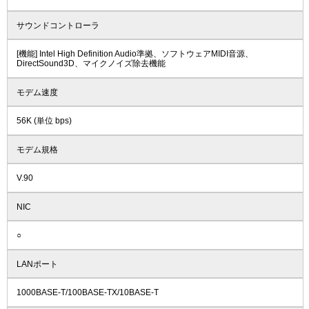
サウンドコントローラ
[機能] Intel High Definition Audio準拠、ソフトウェアMIDI音源、
DirectSound3D、マイクノイズ除去機能
モデム速度
56K (単位 bps)
モデム規格
V.90
NIC
○
LANポート
1000BASE-T/100BASE-TX/10BASE-T