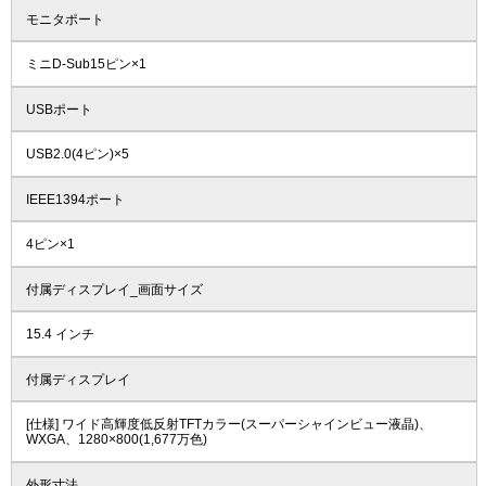
モニタポート
ミニD-Sub15ピン×1
USBポート
USB2.0(4ピン)×5
IEEE1394ポート
4ピン×1
付属ディスプレイ_画面サイズ
15.4 インチ
付属ディスプレイ
[仕様] ワイド高輝度低反射TFTカラー(スーパーシャインビュー液晶)、
WXGA、1280×800(1,677万色)
外形寸法