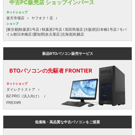
中古PC販売店 ショップインバース
ネットショップ
楽天市場店
ヤフオク！店
ショップ
[東京都]秋葉原1号店 / 秋葉原2号店 / 高田馬場店 [大阪府]日本橋1号店 / モバ
イル館日本橋店 [愛知県]名古屋店 [北海道]札幌店
新品BTOパソコン販売サービス
BTOパソコンの先駆者 FRONTIER
ネットショップ
ダイレクトストア
BZ PRO（法人向け）
FREX∀R
低価格・高品質な中古パソコンをご提案