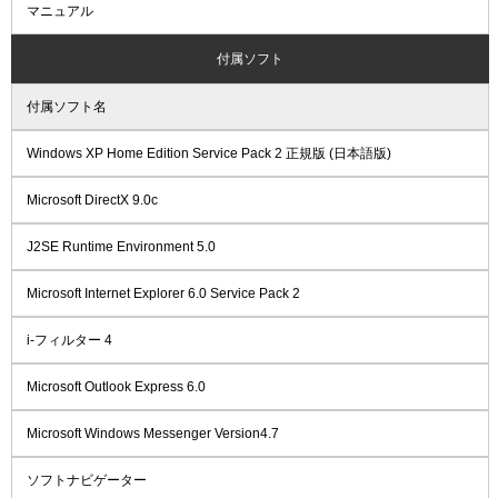
マニュアル
付属ソフト
付属ソフト名
Windows XP Home Edition Service Pack 2 正規版 (日本語版)
Microsoft DirectX 9.0c
J2SE Runtime Environment 5.0
Microsoft Internet Explorer 6.0 Service Pack 2
i-フィルター 4
Microsoft Outlook Express 6.0
Microsoft Windows Messenger Version4.7
ソフトナビゲーター