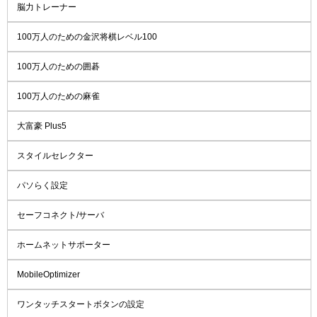
脳力トレーナー
100万人のための金沢将棋レベル100
100万人のための囲碁
100万人のための麻雀
大富豪 Plus5
スタイルセレクター
パソらく設定
セーフコネクト/サーバ
ホームネットサポーター
MobileOptimizer
ワンタッチスタートボタンの設定