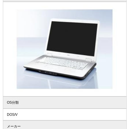
OS分類
DOS/V
メーカー