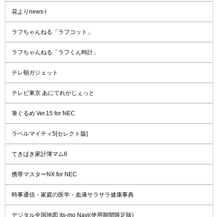
花よりnews-i
ラフちゃんねる「ラフコット」
ラフちゃんねる「ラフくん時計」
テレ朝ガジェット
テレビ東京 あにてれがじぇっと
筆ぐるめ Ver.15 for NEC
ラベルマイティ5[セレクト版]
てきぱき家計簿マム6
携帯マスターNX for NEC
時事通信・家庭の医学・血液サラサラ健康事典
デジタル全国地図 its-mo Navi(使用期間限定版)