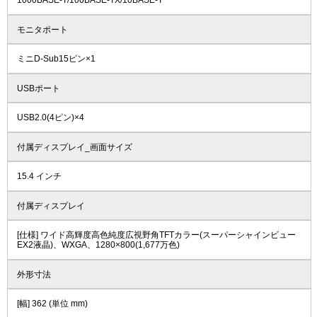
1000BASE-T/100BASE-TX/10BASE-T
モニタポート
ミニD-Sub15ピン×1
USBポート
USB2.0(4ピン)×4
付属ディスプレイ_画面サイズ
15.4 インチ
付属ディスプレイ
[仕様] ワイド高輝度高色純度広視野角TFTカラー(スーパーシャインビュー
EX2液晶)、WXGA、1280×800(1,677万色)
外形寸法
[幅] 362 (単位 mm)