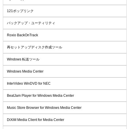
121ポップリンク
バックアップ・ユーティリティ
Roxio BackOnTrack
再セットアップディスク作成ツール
Windows 転送ツール
Windows Media Center
InterVideo WinDVD for NEC
BeatJam Player for Windows Media Center
Music Store Browser for Windows Media Center
DiXiM Media Client for Media Center