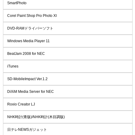
SmartPhoto
Corel Paint Shop Pro Photo XI
DVD-RAMドライバーソフト
Windows Media Player 11
BeatJam 2008 for NEC
iTunes
SD-MobileImpact Ver.1.2
DiXiM Media Server for NEC
Roxio Creator LJ
NHK時計(青版)/NHK時計(木目調版)
日テレNEWSガジェット