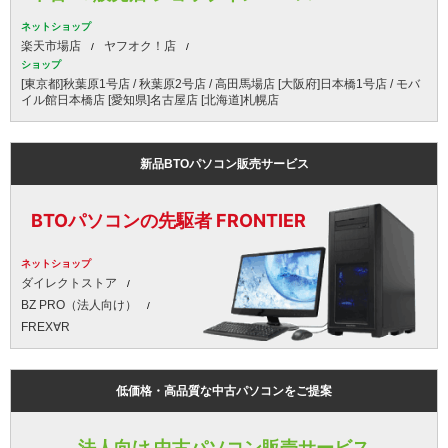
ネットショップ
楽天市場店
ヤフオク！店
ショップ
[東京都]秋葉原1号店 / 秋葉原2号店 / 高田馬場店 [大阪府]日本橋1号店 / モバ
イル館日本橋店 [愛知県]名古屋店 [北海道]札幌店
新品BTOパソコン販売サービス
BTOパソコンの先駆者 FRONTIER
ネットショップ
ダイレクトストア
BZ PRO（法人向け）
FREX∀R
低価格・高品質な中古パソコンをご提案
法人向け 中古パソコン販売サービス