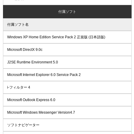
付属ソフト
付属ソフト名
Windows XP Home Edition Service Pack 2 正規版 (日本語版)
Microsoft DirectX 9.0c
J2SE Runtime Environment 5.0
Microsoft Internet Explorer 6.0 Service Pack 2
i-フィルター 4
Microsoft Outlook Express 6.0
Microsoft Windows Messenger Version4.7
ソフトナビゲーター