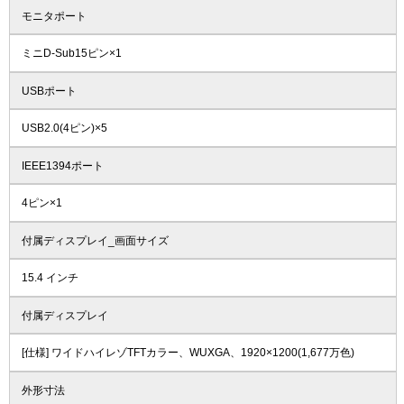
モニタポート
ミニD-Sub15ピン×1
USBポート
USB2.0(4ピン)×5
IEEE1394ポート
4ピン×1
付属ディスプレイ_画面サイズ
15.4 インチ
付属ディスプレイ
[仕様] ワイドハイレゾTFTカラー、WUXGA、1920×1200(1,677万色)
外形寸法