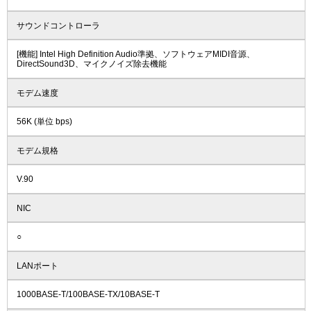
サウンドコントローラ
[機能] Intel High Definition Audio準拠、ソフトウェアMIDI音源、
DirectSound3D、マイクノイズ除去機能
モデム速度
56K (単位 bps)
モデム規格
V.90
NIC
○
LANポート
1000BASE-T/100BASE-TX/10BASE-T