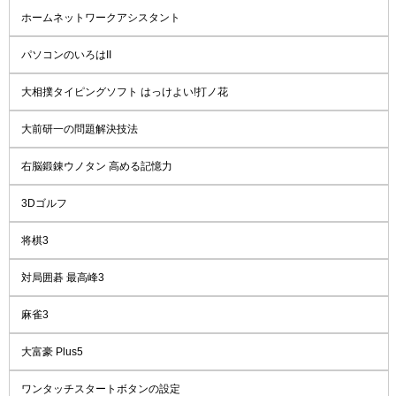
ホームネットワークアシスタント
パソコンのいろはII
大相撲タイピングソフト はっけよい!打ノ花
大前研一の問題解決技法
右脳鍛錬ウノタン 高める記憶力
3Dゴルフ
将棋3
対局囲碁 最高峰3
麻雀3
大富豪 Plus5
ワンタッチスタートボタンの設定