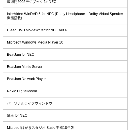
蔵衛門2005デジブック for NEC
InterVideo WinDVD 5 for NEC (Dolby Headphone、Dolby Virtual Speaker
機能搭載)
Ulead DVD MovieWriter for NEC Ver.4
Microsoft Windows Media Player 10
BeatJam for NEC
BeatJam Music Server
BeatJam Network Player
Roxio DigitalMedia
パーソナルライフウィンドウ
筆王 for NEC
Microsoftはがきスタジオ Basic 平成18年版