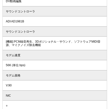
DV動画編集
サウンドコントローラ
ADI AD1981B
サウンドコントローラ
[機能] PCM録音再生、3Dポジショナル・サウンド、ソフトウェアMIDI音
源、マイクノイズ除去機能
モデム速度
56K (単位 bps)
モデム規格
V.90
NIC
○