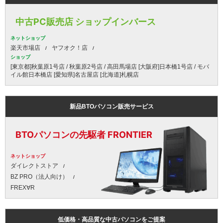
中古PC販売店 ショップインバース
ネットショップ
楽天市場店
ヤフオク！店
ショップ
[東京都]秋葉原1号店 / 秋葉原2号店 / 高田馬場店 [大阪府]日本橋1号店 / モバ
イル館日本橋店 [愛知県]名古屋店 [北海道]札幌店
新品BTOパソコン販売サービス
BTOパソコンの先駆者 FRONTIER
ネットショップ
ダイレクトストア
BZ PRO（法人向け）
FREX∀R
低価格・高品質な中古パソコンをご提案