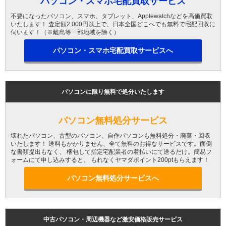
パソコン・スマホ宅配買取サービス
不要になったパソコン、スマホ、タブレット、Applewatchなどを高価買取
いたします！ 査定額2,000円以上で、日本全国どこへでも無料で宅配回収に
伺います！（※離島等一部地域を除く）
パソコン・スマホ宅配買取サービスへ
パソコンに限り無料で処分いたします
パソコン無料処分サービス
壊れたパソコン、古型のパソコン、自作パソコンも無料処分・廃棄・回収
いたします！ 送料もかかりません、全て無料のお得なサービスです。面倒
な書類提出もなく、 梱包して指定宅配業者の着払いにて送るだけ。簡易フ
ォームにて申し込みすると、 もれなくヤマダポイント200ptもらえます！
パソコン無料処分サービスへ
中古パソコン・周辺機器など激安価格販売サービス