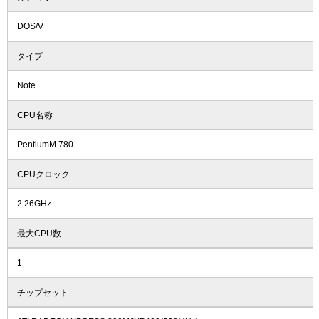
DOS/V
タイプ
Note
CPU名称
PentiumM 780
CPUクロック
2.26GHz
最大CPU数
1
チップセット