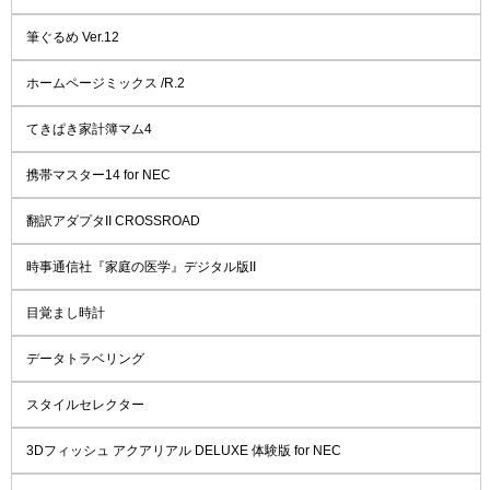
筆ぐるめ Ver.12
ホームページミックス /R.2
てきぱき家計簿マム4
携帯マスター14 for NEC
翻訳アダプタII CROSSROAD
時事通信社『家庭の医学』デジタル版II
目覚まし時計
データトラベリング
スタイルセレクター
3Dフィッシュ アクアリアル DELUXE 体験版 for NEC