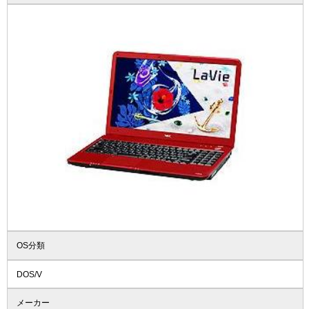
OS分類
DOS/V
メーカー