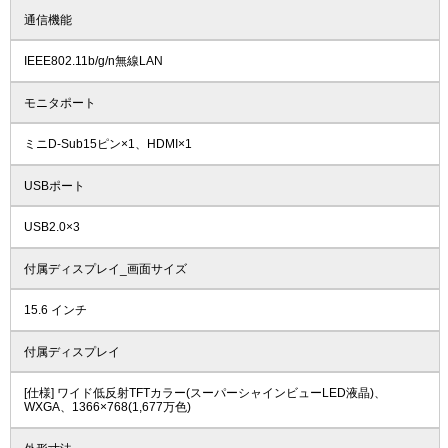
通信機能
IEEE802.11b/g/n無線LAN
モニタポート
ミニD-Sub15ピン×1、HDMI×1
USBポート
USB2.0×3
付属ディスプレイ_画面サイズ
15.6 インチ
付属ディスプレイ
[仕様] ワイド低反射TFTカラー(スーパーシャインビューLED液晶)、
WXGA、1366×768(1,677万色)