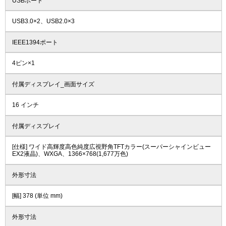
USBポート
USB3.0×2、USB2.0×3
IEEE1394ポート
4ピン×1
付属ディスプレイ_画面サイズ
16 インチ
付属ディスプレイ
[仕様] ワイド高輝度高色純度広視野角TFTカラー(スーパーシャインビュー
EX2液晶)、WXGA、1366×768(1,677万色)
外形寸法
[幅] 378 (単位 mm)
外形寸法