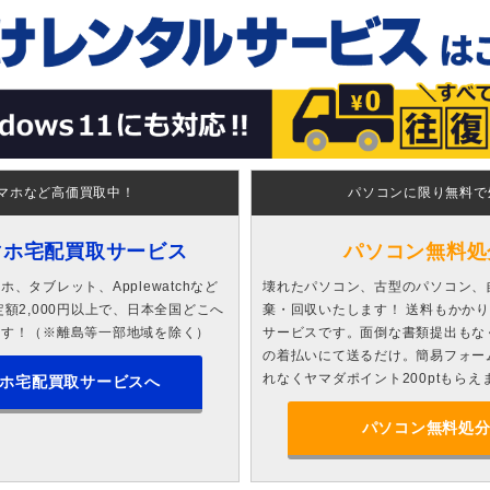
マホなど高価買取中！
パソコンに限り無料で
マホ宅配買取サービス
パソコン無料処
、タブレット、Applewatchなど
壊れたパソコン、古型のパソコン、
額2,000円以上で、日本全国どこへ
棄・回収いたします！ 送料もかか
ます！（※離島等一部地域を除く）
サービスです。面倒な書類提出もな
の着払いにて送るだけ。簡易フォー
れなくヤマダポイント200ptもらえ
ホ宅配買取サービスへ
パソコン無料処