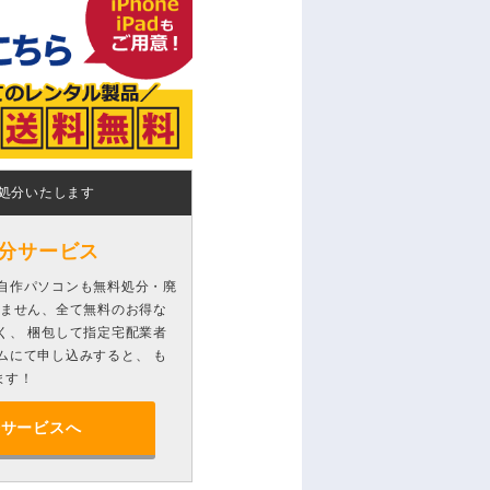
処分いたします
分サービス
自作パソコンも無料処分・廃
りません、全て無料のお得な
く、 梱包して指定宅配業者
ムにて申し込みすると、 も
ます！
分サービスへ