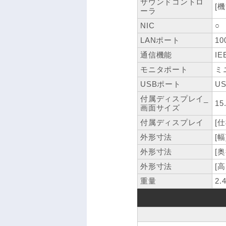
サウンドコントロ
[機
ーラ
NIC
○
LANポート
10
通信機能
IE
モニタポート
ミ
USBポート
US
付属ディスプレイ_
15
画面サイズ
付属ディスプレイ
[
外形寸法
[幅
外形寸法
[奥
外形寸法
[高
重量
2.