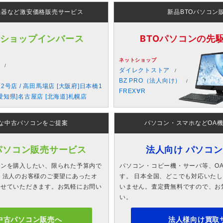
機器など激安価格販売サービス
新品BTOパソコン
 ショップインバース
BTOパソコンの先駆者
ネットショップ
ダイレクトストア
BZ PRO（法人向け）
原2号店 / 高田馬場店 [大阪府]日本橋1
FREX∀R
愛知県]名古屋店 [北海道]札幌店
な中古パソコンをご提案
パソコン・スマホなどOA
パソコン販売サービス
法人向け パソコ
コンを購入したい、限られた予算内で
パソコン・コピー機・サーバ等、O
 法人のお客様のご要望にあったオ
す。 日本全国、どこでも対応いた
させていただきます。お気軽にお問い
いません。査定費無料ですので、お
い。
中古パソコン販売へ
法人様向け買取