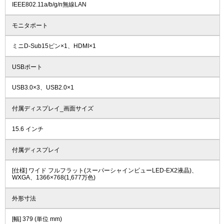
IEEE802.11a/b/g/n無線LAN
モニタポート
ミニD-Sub15ピン×1、HDMI×1
USBポート
USB3.0×3、USB2.0×1
付属ディスプレイ_画面サイズ
15.6 インチ
付属ディスプレイ
[仕様] ワイド フルフラット(スーパーシャインビューLED-EX2液晶)、
WXGA、1366×768(1,677万色)
外形寸法
[幅] 379 (単位 mm)