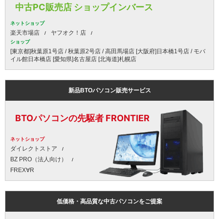
中古PC販売店 ショップインバース
ネットショップ
楽天市場店
ヤフオク！店
ショップ
[東京都]秋葉原1号店 / 秋葉原2号店 / 高田馬場店 [大阪府]日本橋1号店 / モバ
イル館日本橋店 [愛知県]名古屋店 [北海道]札幌店
新品BTOパソコン販売サービス
BTOパソコンの先駆者 FRONTIER
ネットショップ
ダイレクトストア
BZ PRO（法人向け）
FREX∀R
低価格・高品質な中古パソコンをご提案