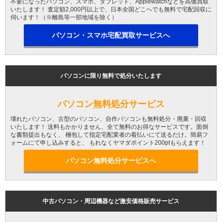
不要になったパソコン、スマホ、タブレット、Applewatchなどを高価買取
いたします！ 査定額2,000円以上で、日本全国どこへでも無料で宅配回収に
伺います！（※離島等一部地域を除く）
パソコン・スマホ宅配買取サービスへ
パソコンに限り無料で処分いたします
パソコン無料処分サービス
壊れたパソコン、古型のパソコン、自作パソコンも無料処分・廃棄・回収
いたします！ 送料もかかりません、全て無料のお得なサービスです。面倒
な書類提出もなく、 梱包して指定宅配業者の着払いにて送るだけ。簡易フ
ォームにて申し込みすると、 もれなくヤマダポイント200ptもらえます！
パソコン無料処分サービスへ
中古パソコン・周辺機器など激安価格販売サービス