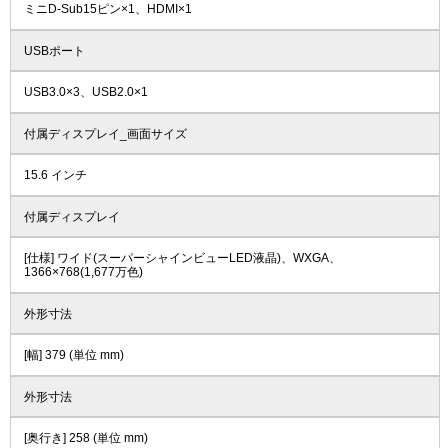
ミニD-Sub15ピン×1、HDMI×1
USBポート
USB3.0×3、USB2.0×1
付属ディスプレイ_画面サイズ
15.6 インチ
付属ディスプレイ
[仕様] ワイド(スーパーシャインビューLED液晶)、WXGA、
1366×768(1,677万色)
外形寸法
[幅] 379 (単位 mm)
外形寸法
[奥行き] 258 (単位 mm)