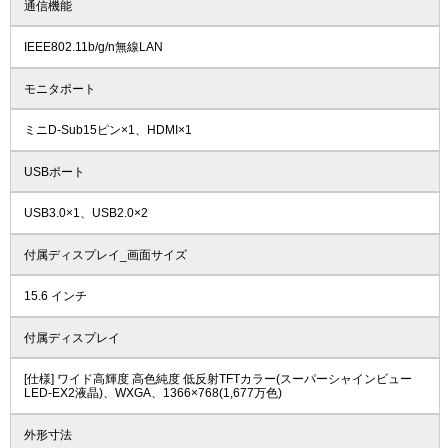
通信機能
IEEE802.11b/g/n無線LAN
モニタポート
ミニD-Sub15ピン×1、HDMI×1
USBポート
USB3.0×1、USB2.0×2
付属ディスプレイ_画面サイズ
15.6 インチ
付属ディスプレイ
[仕様] ワイド高輝度 高色純度 低反射TFTカラー(スーパーシャインビュー
LED-EX2液晶)、WXGA、1366×768(1,677万色)
外形寸法