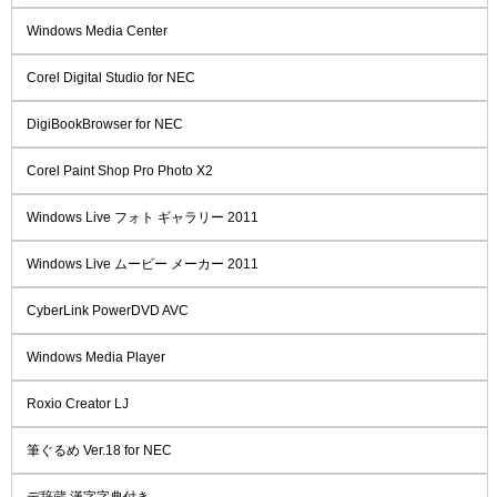
Windows Media Center
Corel Digital Studio for NEC
DigiBookBrowser for NEC
Corel Paint Shop Pro Photo X2
Windows Live フォト ギャラリー 2011
Windows Live ムービー メーカー 2011
CyberLink PowerDVD AVC
Windows Media Player
Roxio Creator LJ
筆ぐるめ Ver.18 for NEC
デ辞蔵 漢字字典付き