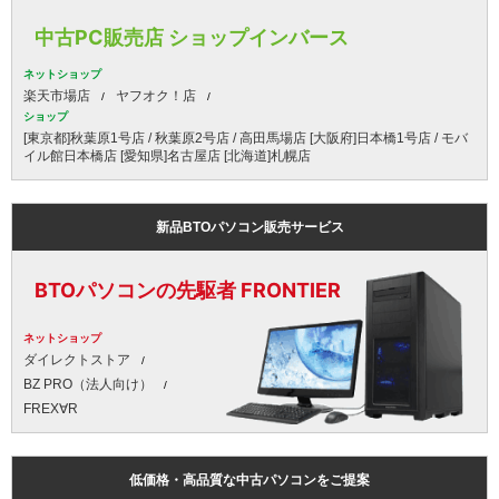
中古PC販売店 ショップインバース
ネットショップ
楽天市場店
ヤフオク！店
ショップ
[東京都]秋葉原1号店 / 秋葉原2号店 / 高田馬場店 [大阪府]日本橋1号店 / モバ
イル館日本橋店 [愛知県]名古屋店 [北海道]札幌店
新品BTOパソコン販売サービス
BTOパソコンの先駆者 FRONTIER
ネットショップ
ダイレクトストア
BZ PRO（法人向け）
FREX∀R
低価格・高品質な中古パソコンをご提案