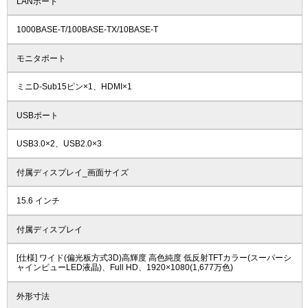
LANポート
1000BASE-T/100BASE-TX/10BASE-T
モニタポート
ミニD-Sub15ピン×1、HDMI×1
USBポート
USB3.0×2、USB2.0×3
付属ディスプレイ_画面サイズ
15.6 インチ
付属ディスプレイ
[仕様] ワイド(偏光板方式3D)高輝度 高色純度 低反射TFTカラー(スーパーシ
ャインビューLED液晶)、Full HD、1920×1080(1,677万色)
外形寸法