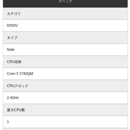
スペック
カテゴリ
DOS/V
タイプ
Note
CPU名称
Core i7 2760QM
CPUクロック
2.4GHz
最大CPU数
1