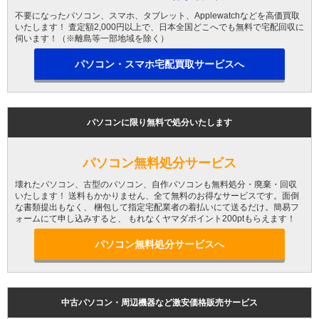
不要になったパソコン、スマホ、タブレット、Applewatchなどを高価買取
いたします！ 査定額2,000円以上で、日本全国どこへでも無料で宅配回収に
伺います！（※離島等一部地域を除く）
パソコン・スマホ宅配買取サービスへ
パソコンに限り無料で処分いたします
パソコン無料処分サービス
壊れたパソコン、古型のパソコン、自作パソコンも無料処分・廃棄・回収
いたします！ 送料もかかりません、全て無料のお得なサービスです。面倒
な書類提出もなく、 梱包して指定宅配業者の着払いにて送るだけ。簡易フ
ォームにて申し込みすると、 もれなくヤマダポイント200ptもらえます！
パソコン無料処分サービスへ
中古パソコン・周辺機器など激安価格販売サービス