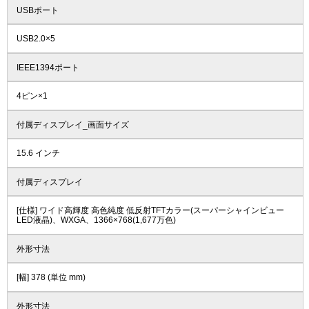
USBポート
USB2.0×5
IEEE1394ポート
4ピン×1
付属ディスプレイ_画面サイズ
15.6 インチ
付属ディスプレイ
[仕様] ワイド高輝度 高色純度 低反射TFTカラー(スーパーシャインビュー
LED液晶)、WXGA、1366×768(1,677万色)
外形寸法
[幅] 378 (単位 mm)
外形寸法