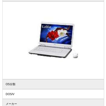
OS分類
DOS/V
メーカー