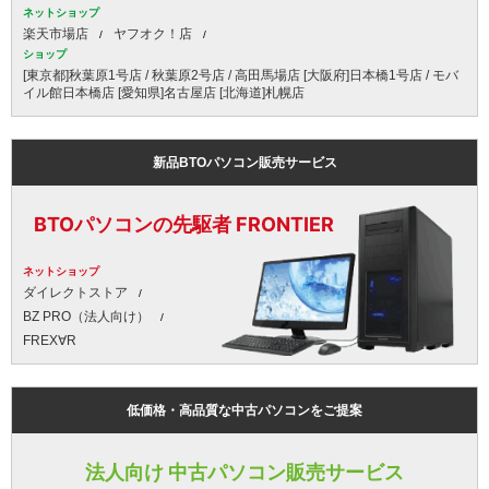
ネットショップ
楽天市場店
ヤフオク！店
ショップ
[東京都]秋葉原1号店 / 秋葉原2号店 / 高田馬場店 [大阪府]日本橋1号店 / モバ
イル館日本橋店 [愛知県]名古屋店 [北海道]札幌店
新品BTOパソコン販売サービス
BTOパソコンの先駆者 FRONTIER
ネットショップ
ダイレクトストア
BZ PRO（法人向け）
FREX∀R
低価格・高品質な中古パソコンをご提案
法人向け 中古パソコン販売サービス