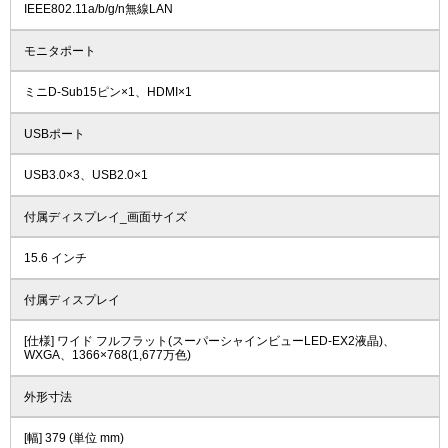
IEEE802.11a/b/g/n無線LAN
モニタポート
ミニD-Sub15ピン×1、HDMI×1
USBポート
USB3.0×3、USB2.0×1
付属ディスプレイ_画面サイズ
15.6 インチ
付属ディスプレイ
[仕様] ワイド フルフラット(スーパーシャインビューLED-EX2液晶)、
WXGA、1366×768(1,677万色)
外形寸法
[幅] 379 (単位 mm)