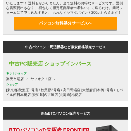
いたします！ 送料もかかりません、全て無料のお得なサービスです。面倒
な書類提出もなく、 梱包して指定宅配業者の着払いにて送るだけ。簡易フ
ォームにて申し込みすると、 もれなくヤマダポイント200ptもらえます！
パソコン無料処分サービスへ
中古パソコン・周辺機器など激安価格販売サービス
中古PC販売店 ショップインバース
ネットショップ
楽天市場店
ヤフオク！店
ショップ
[東京都]秋葉原1号店 / 秋葉原2号店 / 高田馬場店 [大阪府]日本橋1号店 / モバ
イル館日本橋店 [愛知県]名古屋店 [北海道]札幌店
新品BTOパソコン販売サービス
BTOパソコンの先駆者 FRONTIER