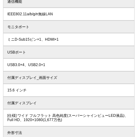
通信機能
IEEE802.11a/b/g/n無線LAN
モニタポート
ミニD-Sub15ピン×1、HDMI×1
USBポート
USB3.0×4、USB2.0×1
付属ディスプレイ_画面サイズ
15.6 インチ
付属ディスプレイ
[仕様] ワイド フルフラット 高色純度(スーパーシャインビューLED液晶)、
Full HD、1920×1080(1,677万色)
外形寸法