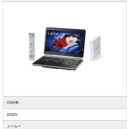
OS分類
DOS/V
メーカー