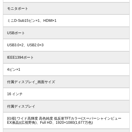
モニタポート
ミニD-Sub15ピン×1、HDMI×1
USBポート
USB3.0×2、USB2.0×3
IEEE1394ポート
4ピン×1
付属ディスプレイ_画面サイズ
16 インチ
付属ディスプレイ
[仕様] ワイド高輝度 高色純度 低反射TFTカラー(スーパーシャインビュー
EX液晶)(広視野角)、Full HD、1920×1080(1,677万色)