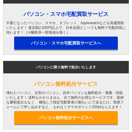
パソコン・スマホ宅配買取サービス
不要になったパソコン、スマホ、タブレット、Applewatchなどを高価買取
いたします！ 査定額2,000円以上で、日本全国どこへでも無料で宅配回収に
伺います！（※離島等一部地域を除く）
パソコン・スマホ宅配買取サービスへ
パソコンに限り無料で処分いたします
パソコン無料処分サービス
壊れたパソコン、古型のパソコン、自作パソコンも無料処分・廃棄・回収
いたします！ 送料もかかりません、全て無料のお得なサービスです。面倒
な書類提出もなく、 梱包して指定宅配業者の着払いにて送るだけ。簡易フ
ォームにて申し込みすると、 もれなくヤマダポイント200ptもらえます！
パソコン無料処分サービスへ