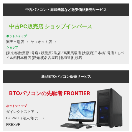
中古パソコン・周辺機器など激安価格販売サービス
中古PC販売店 ショップインバース
ネットショップ
楽天市場店
ヤフオク！店
ショップ
[東京都]秋葉原1号店 / 秋葉原2号店 / 高田馬場店 [大阪府]日本橋1号店 / モバ
イル館日本橋店 [愛知県]名古屋店 [北海道]札幌店
新品BTOパソコン販売サービス
BTOパソコンの先駆者 FRONTIER
ネットショップ
ダイレクトストア
BZ PRO（法人向け）
FREX∀R