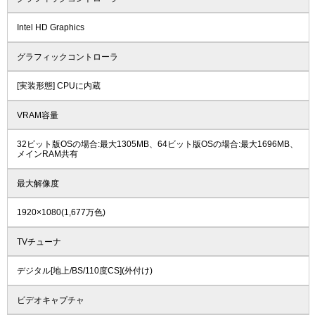
Intel HD Graphics
グラフィックコントローラ
[実装形態] CPUに内蔵
VRAM容量
32ビット版OSの場合:最大1305MB、64ビット版OSの場合:最大1696MB、
メインRAM共有
最大解像度
1920×1080(1,677万色)
TVチューナ
デジタル[地上/BS/110度CS](外付け)
ビデオキャプチャ