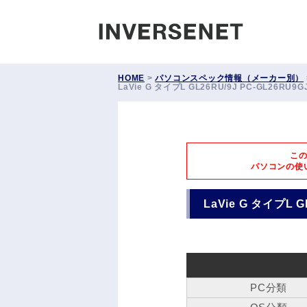
INVERS
HOME
>
パソコンスペック情報（メーカー別）
LaVie G タイプL GL26RU/9J PC-GL26
こ
パソコンの使
LaVie G タイプL
PC分類