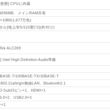
装形態] CPUに内蔵
1696MB、メインRAM共有
0×1080(1,677万色)
ル[地上/BS/110度CS](外付け)
Tek ALC269
 Intel High Definition Audio準拠
0BASE-T/100BASE-TX/10BASE-T
802.11a/b/g/n無線LAN、Bluetooth2.1
-Sub15ピン×1、HDMI×1
3.0×2、USB2.0×3
ン×1