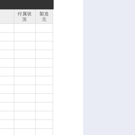
付属状
製造
況
元