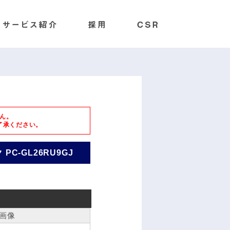
ん。
了承ください。
 PC-GL26RU9GJ
画像