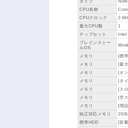
タイプ
Note
CPU名称
Core
CPUクロック
2.6
最大CPU数
1
チップセット
Inte
プレインストー
Wind
ルOS
メモリ
[標準
メモリ
[最大
メモリ
[オン
メモリ
[タイ
メモリ
[スロ
メモリ
[空
メモリ
[増設
純正対応メモリ
2GB
標準HDD
[容量