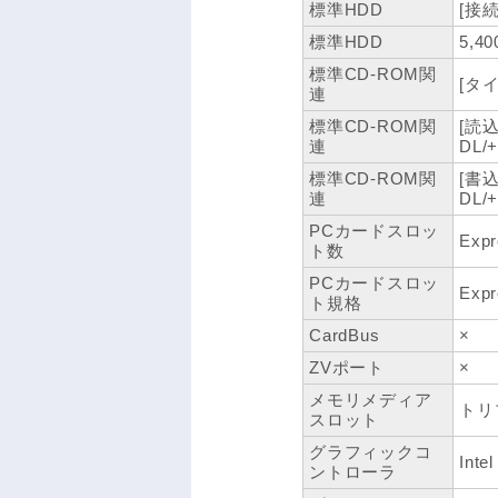
標準HDD
[接続I
標準HDD
5,40
標準CD-ROM関
[タイ
連
標準CD-ROM関
[読込
連
DL
標準CD-ROM関
[書
連
DL
PCカードスロッ
Expr
ト数
PCカードスロッ
Expr
ト規格
CardBus
×
ZVポート
×
メモリメディア
トリ
スロット
グラフィックコ
Inte
ントローラ