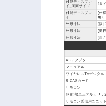
付属ディスプレ
16 
イ_画面サイズ
付属ディスプレ
[仕
イ
角)、
外形寸法
[幅]
外形寸法
[奥行
外形寸法
[高さ
ACアダプタ
マニュアル
ワイヤレスTVデジタル
B-CASカード
リモコン
乾電池(単三アルカリ：2
リモコン受信用ユニット(