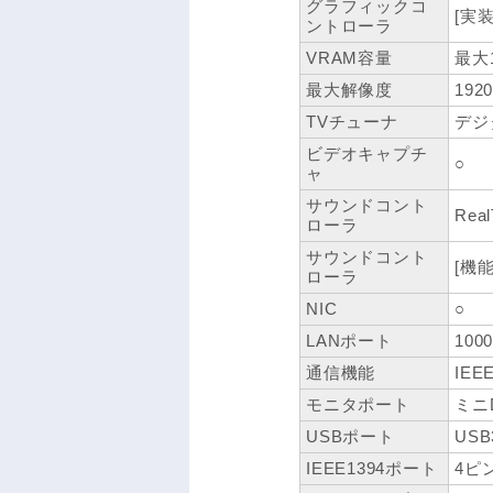
グラフィックコ
[実
ントローラ
VRAM容量
最大
最大解像度
192
TVチューナ
デジタ
ビデオキャプチ
○
ャ
サウンドコント
Real
ローラ
サウンドコント
[機能]
ローラ
NIC
○
LANポート
100
通信機能
IEEE
モニタポート
ミニD
USBポート
USB
IEEE1394ポート
4ピ