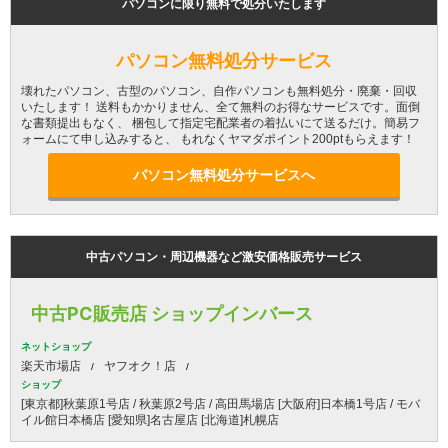
パソコンに限り無料で処分いたします
パソコン無料処分サービス
壊れたパソコン、古型のパソコン、自作パソコンも無料処分・廃棄・回収
いたします！ 送料もかかりません、全て無料のお得なサービスです。面倒
な書類提出もなく、 梱包して指定宅配業者の着払いにて送るだけ。簡易フ
ォームにて申し込みすると、 もれなくヤマダポイント200ptもらえます！
パソコン無料処分サービスへ
中古パソコン・周辺機器など激安価格販売サービス
中古PC販売店 ショップインバース
ネットショップ
楽天市場店
ヤフオク！店
ショップ
[東京都]秋葉原1号店 / 秋葉原2号店 / 高田馬場店 [大阪府]日本橋1号店 / モバ
イル館日本橋店 [愛知県]名古屋店 [北海道]札幌店