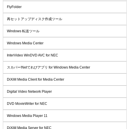
FlyFolder
再セットアップディスク作成ツール
Windows 転送ツール
Windows Media Center
InterVideo WinDVD AVC for NEC
スカパー!Netてれびアプリ for Windows Media Center
DiXiM Media Client for Media Center
Digital Video Network Player
DVD MovieWriter for NEC
Windows Media Player 11
DiXiM Media Server for NEC