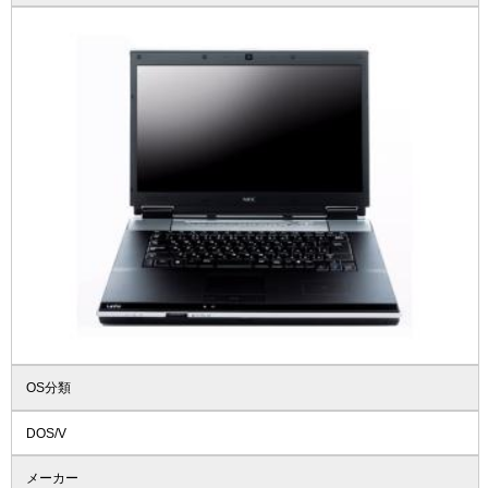
OS分類
DOS/V
メーカー