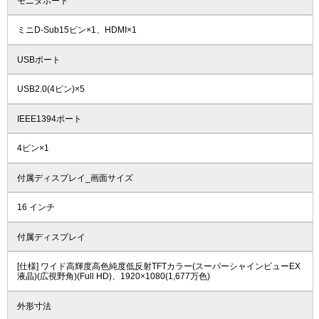
モニタポート
ミニD-Sub15ピン×1、HDMI×1
USBポート
USB2.0(4ピン)×5
IEEE1394ポート
4ピン×1
付属ディスプレイ_画面サイズ
16 インチ
付属ディスプレイ
[仕様] ワイド高輝度高色純度低反射TFTカラー(スーパーシャインビューEX
液晶)(広視野角)(Full HD)、1920×1080(1,677万色)
外形寸法