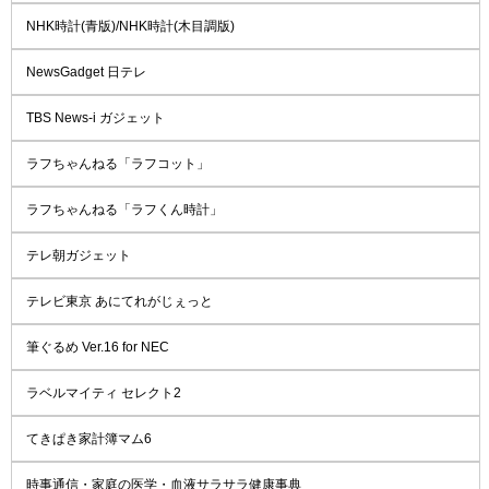
NHK時計(青版)/NHK時計(木目調版)
NewsGadget 日テレ
TBS News-i ガジェット
ラフちゃんねる「ラフコット」
ラフちゃんねる「ラフくん時計」
テレ朝ガジェット
テレビ東京 あにてれがじぇっと
筆ぐるめ Ver.16 for NEC
ラベルマイティ セレクト2
てきぱき家計簿マム6
時事通信・家庭の医学・血液サラサラ健康事典