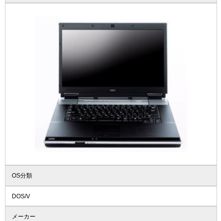
OS分類
DOS/V
メーカー