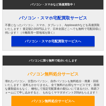
パソコン・スマホなど高価買取中！
パソコン・スマホ宅配買取サービス
不要になったパソコン、スマホ、タブレット、Applewatchなどを高価買取
いたします！ 査定額2,000円以上で、日本全国どこへでも無料で宅配回収に
伺います！（※離島等一部地域を除く）
パソコン・スマホ宅配買取サービスへ
パソコンに限り無料で処分いたします
パソコン無料処分サービス
壊れたパソコン、古型のパソコン、自作パソコンも無料処分・廃棄・回収
いたします！ 送料もかかりません、全て無料のお得なサービスです。面倒
な書類提出もなく、 梱包して指定宅配業者の着払いにて送るだけ。簡易フ
ォームにて申し込みすると、 もれなくヤマダポイント200ptもらえます！
パソコン無料処分サービスへ