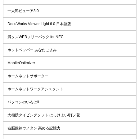
一太郎ビューア3.0
DocuWorks Viewer Light 6.0 日本語版
満タンWEBフリーパック for NEC
ホットペッパー あなたごよみ
MobileOptimizer
ホームネットサポーター
ホームネットワークアシスタント
パソコンのいろはII
大相撲タイピングソフト はっけよい!打ノ花
右脳鍛錬ウノタン 高める記憶力