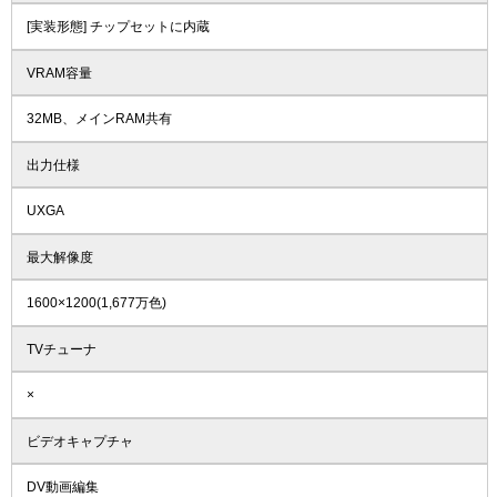
[実装形態] チップセットに内蔵
VRAM容量
32MB、メインRAM共有
出力仕様
UXGA
最大解像度
1600×1200(1,677万色)
TVチューナ
×
ビデオキャプチャ
DV動画編集