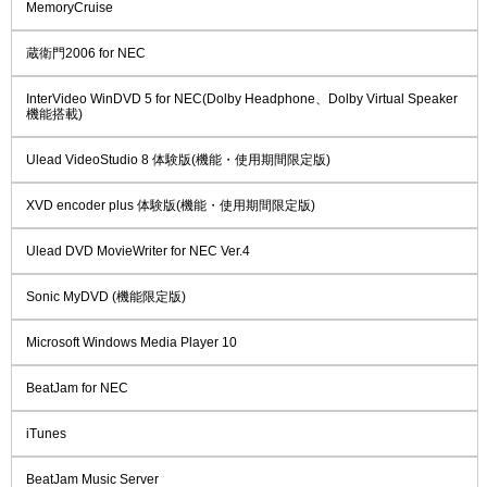
MemoryCruise
蔵衛門2006 for NEC
InterVideo WinDVD 5 for NEC(Dolby Headphone、Dolby Virtual Speaker
機能搭載)
Ulead VideoStudio 8 体験版(機能・使用期間限定版)
XVD encoder plus 体験版(機能・使用期間限定版)
Ulead DVD MovieWriter for NEC Ver.4
Sonic MyDVD (機能限定版)
Microsoft Windows Media Player 10
BeatJam for NEC
iTunes
BeatJam Music Server