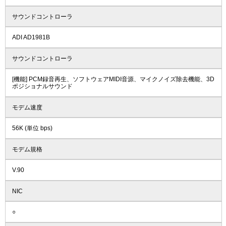
サウンドコントローラ
ADI AD1981B
サウンドコントローラ
[機能] PCM録音再生、ソフトウェアMIDI音源、マイクノイズ除去機能、3D
ポジショナルサウンド
モデム速度
56K (単位 bps)
モデム規格
V.90
NIC
○