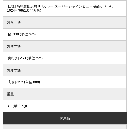
[仕様] 高輝度低反射TFTカラー(スーパーシャインビュー液晶)、XGA、
1024×768(1,677万色)
外形寸法
[幅] 330 (単位 mm)
外形寸法
[奥行き] 268 (単位 mm)
外形寸法
[高さ] 36.5 (単位 mm)
重量
3.1 (単位 Kg)
付属品