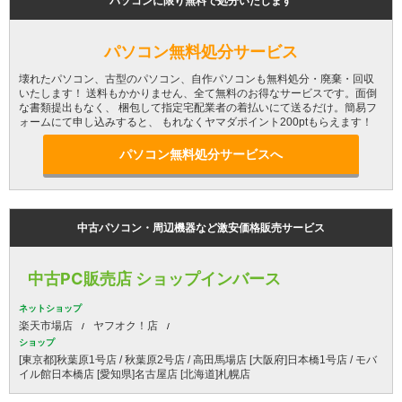
パソコンに限り無料で処分いたします
パソコン無料処分サービス
壊れたパソコン、古型のパソコン、自作パソコンも無料処分・廃棄・回収
いたします！ 送料もかかりません、全て無料のお得なサービスです。面倒
な書類提出もなく、 梱包して指定宅配業者の着払いにて送るだけ。簡易フ
ォームにて申し込みすると、 もれなくヤマダポイント200ptもらえます！
パソコン無料処分サービスへ
中古パソコン・周辺機器など激安価格販売サービス
中古PC販売店 ショップインバース
ネットショップ
楽天市場店
ヤフオク！店
ショップ
[東京都]秋葉原1号店 / 秋葉原2号店 / 高田馬場店 [大阪府]日本橋1号店 / モバ
イル館日本橋店 [愛知県]名古屋店 [北海道]札幌店