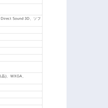
Direct Sound 3D、ソフ
晶)、WXGA、