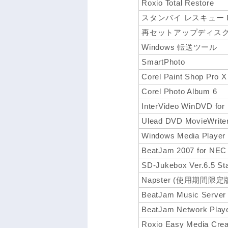
Roxio Total Restore
スタンバイ レスキュー Li
再セットアップディスク
Windows 転送ツール
SmartPhoto
Corel Paint Shop Pro X
Corel Photo Album 6
InterVideo WinDVD f
Ulead DVD MovieWriter
Windows Media Player
BeatJam 2007 for NEC
SD-Jukebox Ver.6.5 Sta
Napster (使用期間限定
BeatJam Music Server
BeatJam Network Play
Roxio Easy Media Crea