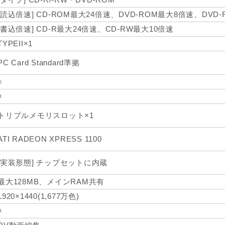
[読込倍速] CD-ROM最大24倍速、DVD-ROM最大8倍速、DVD
[書込倍速] CD-R最大24倍速、CD-RW最大10倍速
TYPEII×1
PC Card Standard準拠
○
×
トリプルメモリスロット×1
ATI RADEON XPRESS 1100
[実装形態] チップセットに内蔵
最大128MB、メインRAM共有
1920×1440(1,677万色)
×