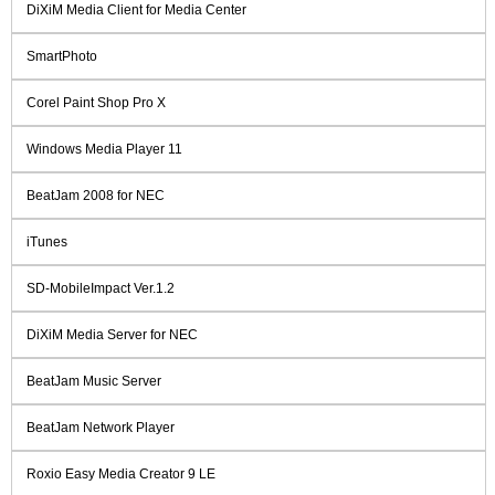
DiXiM Media Client for Media Center
SmartPhoto
Corel Paint Shop Pro X
Windows Media Player 11
BeatJam 2008 for NEC
iTunes
SD-MobileImpact Ver.1.2
DiXiM Media Server for NEC
BeatJam Music Server
BeatJam Network Player
Roxio Easy Media Creator 9 LE