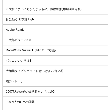
旺文社「まいにちがたからもの」体験版(使用期間限定版)
目に効く 四季彩 Light
Adobe Reader
一太郎ビューア5.0
DocuWorks Viewer Light 6.2 日本語版
パソコンのいろは3
大相撲タイピングソフト はっけよい!打ノ花
脳力トレーナー
100万人のための金沢将棋レベル100
100万人のための囲碁