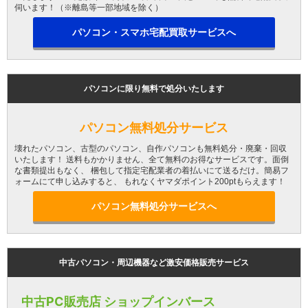
伺います！（※離島等一部地域を除く）
パソコン・スマホ宅配買取サービスへ
パソコンに限り無料で処分いたします
パソコン無料処分サービス
壊れたパソコン、古型のパソコン、自作パソコンも無料処分・廃棄・回収
いたします！ 送料もかかりません、全て無料のお得なサービスです。面倒
な書類提出もなく、 梱包して指定宅配業者の着払いにて送るだけ。簡易フ
ォームにて申し込みすると、 もれなくヤマダポイント200ptもらえます！
パソコン無料処分サービスへ
中古パソコン・周辺機器など激安価格販売サービス
中古PC販売店 ショップインバース