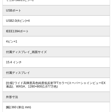
ミニD-Sub15ピン×1
USBポート
USB2.0(4ピン)×4
IEEE1394ポート
4ピン×1
付属ディスプレイ_画面サイズ
15.4 インチ
付属ディスプレイ
[仕様] ワイド高輝度高色純度低反射TFTカラー(スーパーシャインビューEX
液晶)、WXGA、1280×800(1,677万色)
外形寸法
[幅] 360 (単位 mm)