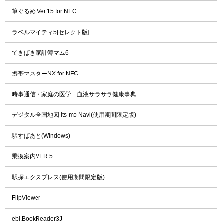
筆ぐるめ Ver.15 for NEC
ラベルマイティ5[セレクト版]
てきぱき家計簿マム6
携帯マスターNX for NEC
時事通信・家庭の医学・血液サラサラ健康事典
デジタル全国地図 its-mo Navi(使用期間限定版)
駅すぱあと(Windows)
乗換案内VER.5
駅探エクスプレス(使用期間限定版)
FlipViewer
ebi.BookReader3J