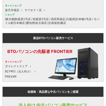
ネットショップ
楽天市場店
ヤフオク！店
ショップ
[東京都]秋葉原1号店 / 秋葉原2号店 / 高田馬場店 [大阪府]日本橋1号店 / モバ
イル館日本橋店 [愛知県]名古屋店 [北海道]札幌店
新品BTOパソコン販売サービス
BTOパソコンの先駆者 FRONTIER
ネットショップ
ダイレクトストア
BZ PRO（法人向け）
FREX∀R
低価格・高品質な中古パソコンをご提案
法人向け 中古パソコン販売サービス