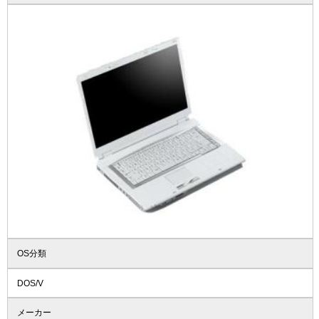
OS分類
DOS/V
メーカー