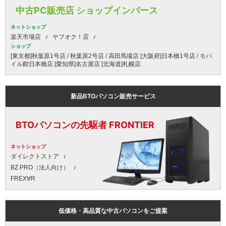
中古PC販売店 ショップインバース
ネットショップ
楽天市場店
ヤフオク！店
ショップ
[東京都]秋葉原1号店 / 秋葉原2号店 / 高田馬場店 [大阪府]日本橋1号店 / モバ
イル館日本橋店 [愛知県]名古屋店 [北海道]札幌店
新品BTOパソコン販売サービス
BTOパソコンの先駆者 FRONTIER
ネットショップ
ダイレクトストア
BZ PRO（法人向け）
FREX∀R
低価格・高品質な中古パソコンをご提案