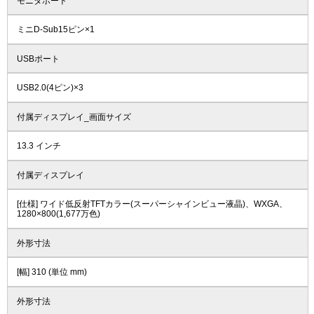
モニタポート
ミニD-Sub15ピン×1
USBポート
USB2.0(4ピン)×3
付属ディスプレイ_画面サイズ
13.3 インチ
付属ディスプレイ
[仕様] ワイド低反射TFTカラー(スーパーシャインビュー液晶)、WXGA、
1280×800(1,677万色)
外形寸法
[幅] 310 (単位 mm)
外形寸法