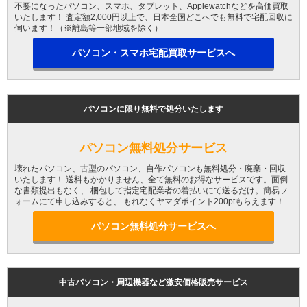
不要になったパソコン、スマホ、タブレット、Applewatchなどを高価買取
いたします！ 査定額2,000円以上で、日本全国どこへでも無料で宅配回収に
伺います！（※離島等一部地域を除く）
パソコン・スマホ宅配買取サービスへ
パソコンに限り無料で処分いたします
パソコン無料処分サービス
壊れたパソコン、古型のパソコン、自作パソコンも無料処分・廃棄・回収
いたします！ 送料もかかりません、全て無料のお得なサービスです。面倒
な書類提出もなく、 梱包して指定宅配業者の着払いにて送るだけ。簡易フ
ォームにて申し込みすると、 もれなくヤマダポイント200ptもらえます！
パソコン無料処分サービスへ
中古パソコン・周辺機器など激安価格販売サービス