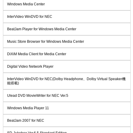
Windows Media Center
InterVideo WinDVD for NEC
BeatJam Player for Windows Media Center
Music Store Browser for Windows Media Center
DiXiM Media Client for Media Center
Digital Video Network Player
InterVideo WinDVD for NEC(Dolby Headphone、Dolby Virtual Speaker機
能搭載)
Ulead DVD MovieWriter for NEC Ver.5
Windows Media Player 11
BeatJam 2007 for NEC
SD-Jukebox Ver.6.5 Standard Edition