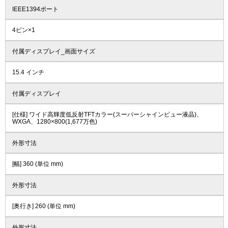
IEEE1394ポート
4ピン×1
付属ディスプレイ_画面サイズ
15.4 インチ
付属ディスプレイ
[仕様] ワイド高輝度低反射TFTカラー(スーパーシャインビュー液晶)、
WXGA、1280×800(1,677万色)
外形寸法
[幅] 360 (単位 mm)
外形寸法
[奥行き] 260 (単位 mm)
外形寸法