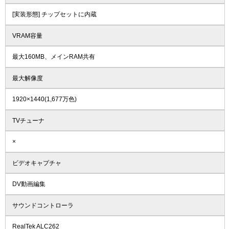
[実装形態] チップセットに内蔵
VRAM容量
最大160MB、メインRAM共有
最大解像度
1920×1440(1,677万色)
TVチューナ
×
ビデオキャプチャ
DV動画編集
サウンドコントローラ
RealTek ALC262