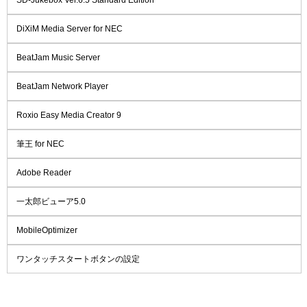
DiXiM Media Server for NEC
BeatJam Music Server
BeatJam Network Player
Roxio Easy Media Creator 9
筆王 for NEC
Adobe Reader
一太郎ビューア5.0
MobileOptimizer
ワンタッチスタートボタンの設定