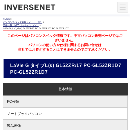
HOME
>
パソコンスペック情報（メーカー別）
>
型番一覧（NEC ノートパソコン）
>
LaVie G タイプL(s) GL52ZR/17 PC-GL52ZR1D7 PC-GL52ZR1D7
このページはパソコンスペック情報です。中古パソコン販売ページではご
ざいません。
パソコンの使い方や仕様に関するお問い合せは
当社ではお答えすることはできませんのでご了承ください。
LaVie G タイプL(s) GL52ZR/17 PC-GL52ZR1D7
PC-GL52ZR1D7
基本情報
PC分類
ノートブックパソコン
製品画像