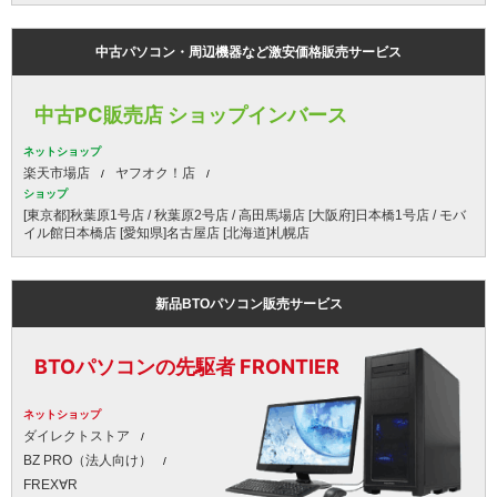
中古パソコン・周辺機器など激安価格販売サービス
中古PC販売店 ショップインバース
ネットショップ
楽天市場店
ヤフオク！店
ショップ
[東京都]秋葉原1号店 / 秋葉原2号店 / 高田馬場店 [大阪府]日本橋1号店 / モバ
イル館日本橋店 [愛知県]名古屋店 [北海道]札幌店
新品BTOパソコン販売サービス
BTOパソコンの先駆者 FRONTIER
ネットショップ
ダイレクトストア
BZ PRO（法人向け）
FREX∀R