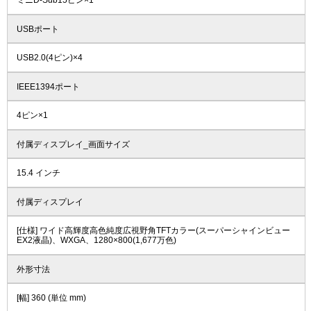
ミニD-Sub15ピン×1
USBポート
USB2.0(4ピン)×4
IEEE1394ポート
4ピン×1
付属ディスプレイ_画面サイズ
15.4 インチ
付属ディスプレイ
[仕様] ワイド高輝度高色純度広視野角TFTカラー(スーパーシャインビュー
EX2液晶)、WXGA、1280×800(1,677万色)
外形寸法
[幅] 360 (単位 mm)