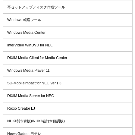
再セットアップディスク作成ツール
Windows 転送ツール
Windows Media Center
InterVideo WinDVD for NEC
DiXiM Media Client for Media Center
Windows Media Player 11
SD-MobileImpact for NEC Ver.1.3
DiXiM Media Server for NEC
Roxio Creator LJ
NHK時計(青版)/NHK時計(木目調版)
News Gadget 日テレ