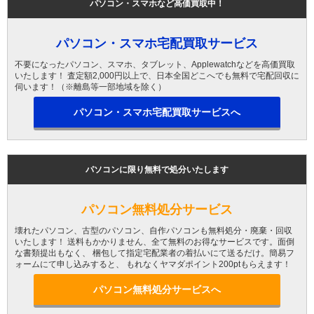
パソコン・スマホなど高価買取中！
パソコン・スマホ宅配買取サービス
不要になったパソコン、スマホ、タブレット、Applewatchなどを高価買取
いたします！ 査定額2,000円以上で、日本全国どこへでも無料で宅配回収に
伺います！（※離島等一部地域を除く）
パソコン・スマホ宅配買取サービスへ
パソコンに限り無料で処分いたします
パソコン無料処分サービス
壊れたパソコン、古型のパソコン、自作パソコンも無料処分・廃棄・回収
いたします！ 送料もかかりません、全て無料のお得なサービスです。面倒
な書類提出もなく、 梱包して指定宅配業者の着払いにて送るだけ。簡易フ
ォームにて申し込みすると、 もれなくヤマダポイント200ptもらえます！
パソコン無料処分サービスへ