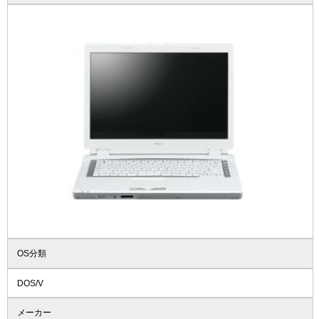
OS分類
DOS/V
メーカー