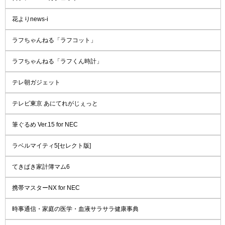
花よりnews-i
ラフちゃんねる「ラフコット」
ラフちゃんねる「ラフくん時計」
テレ朝ガジェット
テレビ東京 あにてれがじぇっと
筆ぐるめ Ver.15 for NEC
ラベルマイティ5[セレクト版]
てきぱき家計簿マム6
携帯マスターNX for NEC
時事通信・家庭の医学・血液サラサラ健康事典