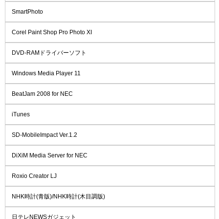
SmartPhoto
Corel Paint Shop Pro Photo XI
DVD-RAMドライバーソフト
Windows Media Player 11
BeatJam 2008 for NEC
iTunes
SD-MobileImpact Ver.1.2
DiXiM Media Server for NEC
Roxio Creator LJ
NHK時計(青版)/NHK時計(木目調版)
日テレNEWSガジェット