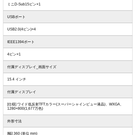
ミニD-Sub15ピン×1
USBポート
USB2.0(4ピン)×4
IEEE1394ポート
4ピン×1
付属ディスプレイ_画面サイズ
15.4 インチ
付属ディスプレイ
[仕様] ワイド低反射TFTカラー(スーパーシャインビュー液晶)、WXGA、
1280×800(1,677万色)
外形寸法
[幅] 360 (単位 mm)