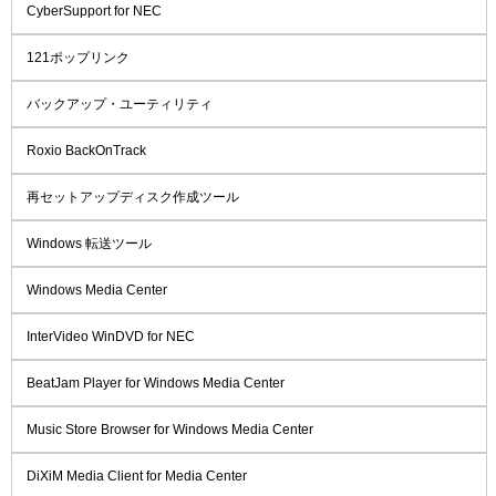
CyberSupport for NEC
121ポップリンク
バックアップ・ユーティリティ
Roxio BackOnTrack
再セットアップディスク作成ツール
Windows 転送ツール
Windows Media Center
InterVideo WinDVD for NEC
BeatJam Player for Windows Media Center
Music Store Browser for Windows Media Center
DiXiM Media Client for Media Center