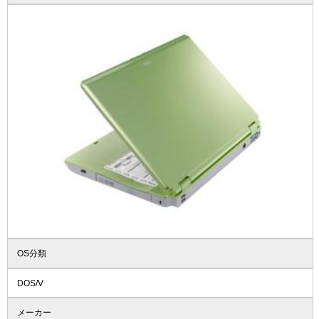
OS分類
DOS/V
メーカー