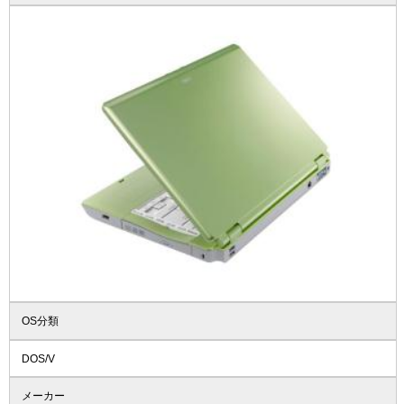
OS分類
DOS/V
メーカー