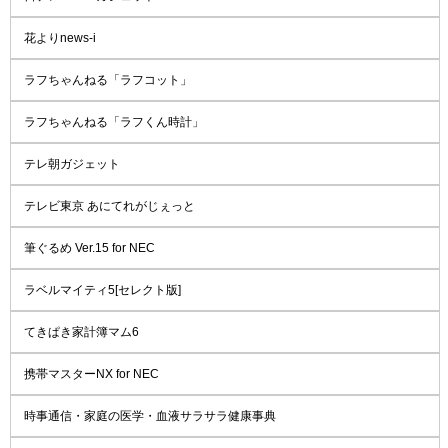
花よりnews-i
ラフちゃんねる「ラフコット」
ラフちゃんねる「ラフくん時計」
テレ朝ガジェット
テレビ東京 あにてれがじぇっと
筆ぐるめ Ver.15 for NEC
ラベルマイティ5[セレクト版]
てきぱき家計簿マム6
携帯マスターNX for NEC
時事通信・家庭の医学・血液サラサラ健康事典