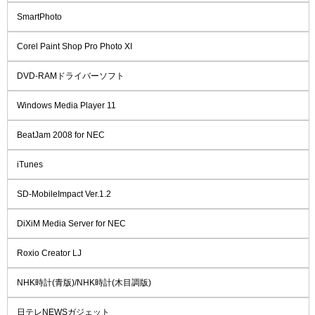
SmartPhoto
Corel Paint Shop Pro Photo XI
DVD-RAMドライバーソフト
Windows Media Player 11
BeatJam 2008 for NEC
iTunes
SD-MobileImpact Ver.1.2
DiXiM Media Server for NEC
Roxio Creator LJ
NHK時計(青版)/NHK時計(木目調版)
日テレNEWSガジェット