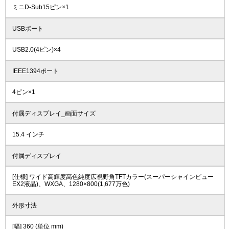
ミニD-Sub15ピン×1
USBポート
USB2.0(4ピン)×4
IEEE1394ポート
4ピン×1
付属ディスプレイ_画面サイズ
15.4 インチ
付属ディスプレイ
[仕様] ワイド高輝度高色純度広視野角TFTカラー(スーパーシャインビュー
EX2液晶)、WXGA、1280×800(1,677万色)
外形寸法
[幅] 360 (単位 mm)