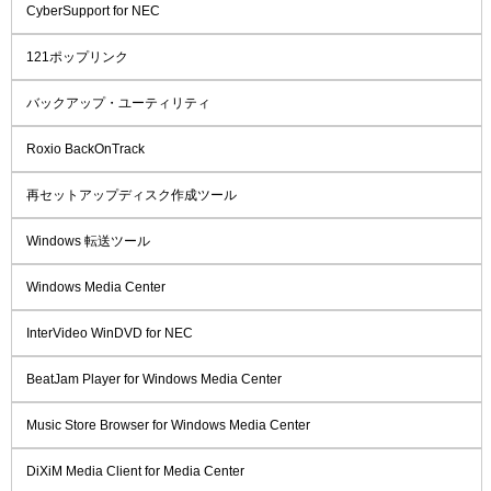
CyberSupport for NEC
121ポップリンク
バックアップ・ユーティリティ
Roxio BackOnTrack
再セットアップディスク作成ツール
Windows 転送ツール
Windows Media Center
InterVideo WinDVD for NEC
BeatJam Player for Windows Media Center
Music Store Browser for Windows Media Center
DiXiM Media Client for Media Center