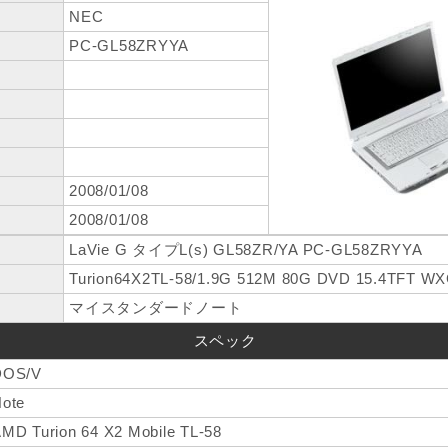
NEC
PC-GL58ZRYYA
2008/01/08
2008/01/08
LaVie G タイプL(s) GL58ZR/YA PC-GL58ZRYYA
Turion64X2TL-58/1.9G 512M 80G DVD 15.4TFT WX
マイスタンダードノート
スペック
DOS/V
ote
MD Turion 64 X2 Mobile TL-58