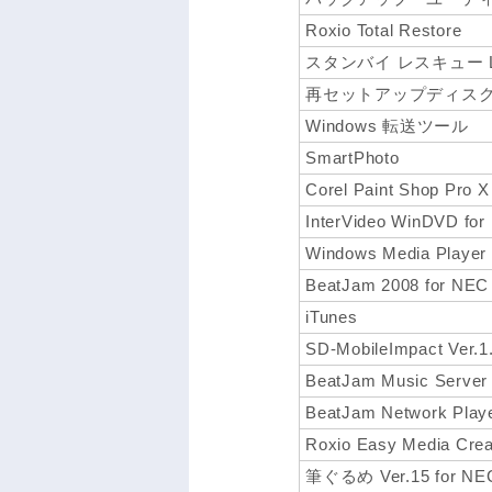
Roxio Total Restore
スタンバイ レスキュー Li
再セットアップディスク
Windows 転送ツール
SmartPhoto
Corel Paint Shop Pro X
InterVideo WinDVD fo
Windows Media Player
BeatJam 2008 for NEC
iTunes
SD-MobileImpact Ver.1
BeatJam Music Server
BeatJam Network Play
Roxio Easy Media Crea
筆ぐるめ Ver.15 for NE