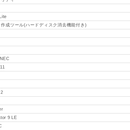
te
作成ツール(ハードディスク消去機能付き)
r NEC
 11
.2
er
tor 9 LE
C