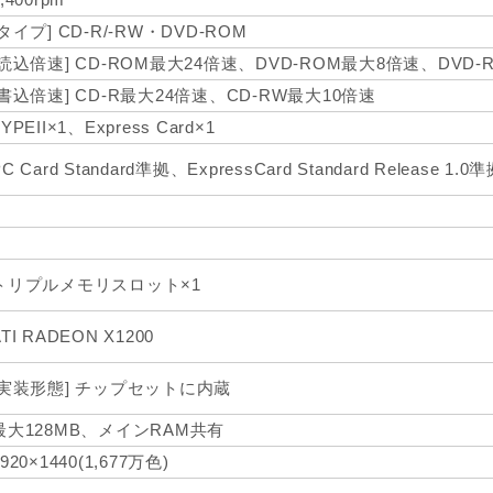
[タイプ] CD-R/-RW・DVD-ROM
[読込倍速] CD-ROM最大24倍速、DVD-ROM最大8倍速、DVD-
[書込倍速] CD-R最大24倍速、CD-RW最大10倍速
YPEII×1、Express Card×1
C Card Standard準拠、ExpressCard Standard Release 1.0
○
×
トリプルメモリスロット×1
ATI RADEON X1200
[実装形態] チップセットに内蔵
最大128MB、メインRAM共有
1920×1440(1,677万色)