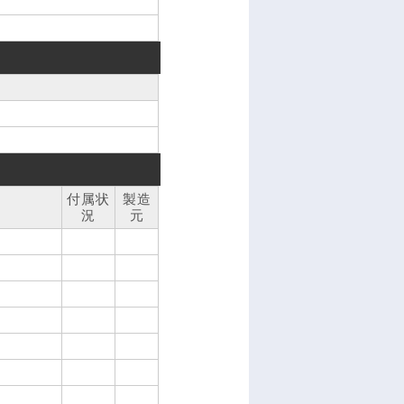
付属状
製造
況
元