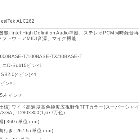
×
×
ealTek ALC262
[機能] Intel High Definition Audio準拠、ステレオPCM同時録音再
ソフトウェアMIDI音源、マイク機能
○
1000BASE-T/100BASE-TX/10BASE-T
ミニD-Sub15ピン×1
USB2.0(4ピン)×4
4ピン×1
15.4 インチ
[仕様] ワイド高輝度高色純度広視野角TFTカラー(スーパーシャイ
WXGA、1280×800(1,677万色)
[幅] 360 (単位 mm)
[奥行き] 267.5 (単位 mm)