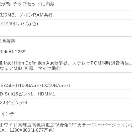
装形態] チップセットに内蔵
320MB、メインRAM共有
0×1440(1,677万色)
動画編集
lTek ALC269
] Intel High Definition Audio準拠、ステレオPCM同時録音再生、
ウェアMIDI音源、マイク機能
0BASE-T/100BASE-TX/10BASE-T
D-Sub15ピン×1、HDMI×1
2.0(4ピン)×4
4 インチ
様] ワイド高輝度高色純度広視野角TFTカラー(スーパーシャイン
A、1280×800(1,677万色)