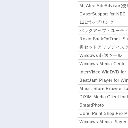
McAfee SiteAdvi
CyberSupport for NEC
121ポップリンク
バックアップ・ユーテ
Roxio BackOnTrack Su
再セットアップディス
Windows 転送ツール
Windows Media Center
InterVideo WinDVD fo
BeatJam Player for Wi
Music Store Browser f
DiXiM Media Client for
SmartPhoto
Corel Paint Shop Pro P
Windows Media Player