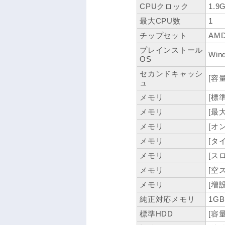
CPUクロック
1.9
最大CPU数
1
チップセット
AMD
プレインストール
Win
OS
セカンドキャッシ
[容量
ュ
メモリ
[標
メモリ
[最
メモリ
[オ
メモリ
[タイ
メモリ
[ス
メモリ
[空
メモリ
[増設
純正対応メモリ
1GB
標準HDD
[容量