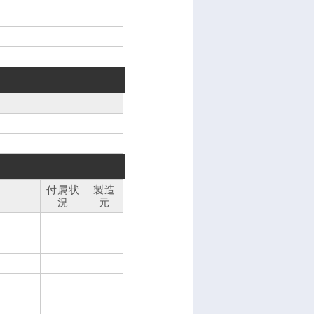
付属状
製造
況
元