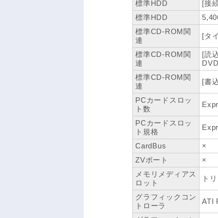
標準HDD
[接続I
標準HDD
5,4
標準CD-ROM関
[タイ
連
標準CD-ROM関
[読
連
DV
標準CD-ROM関
[書
連
PCカードスロッ
Exp
ト数
PCカードスロッ
Exp
ト規格
CardBus
×
ZVポート
×
メモリメディアス
トリ
ロット
グラフィックコン
ATI
トローラ