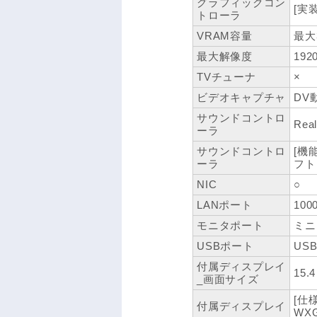
グラフィックコン
[実
トローラ
VRAM容量
最大
最大解像度
192
TVチューナ
×
ビデオキャプチャ
DV
サウンドコントロ
Rea
ーラ
サウンドコントロ
[機能
ーラ
フト
NIC
○
LANポート
100
モニタポート
ミニ
USBポート
USB
付属ディスプレイ
15.
_画面サイズ
[仕
付属ディスプレイ
WXG