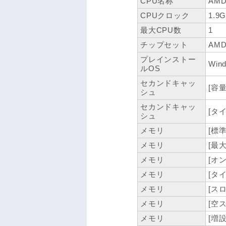
CPU名称
AMD 
CPUクロック
1.9
最大CPU数
1
チップセット
AMD
プレインストー
Wind
ルOS
セカンドキャッ
[容量
シュ
セカンドキャッ
[タイ
シュ
メモリ
[標準
メモリ
[最大
メモリ
[オン
メモリ
[タイ
メモリ
[スロ
メモリ
[空
メモリ
[増設