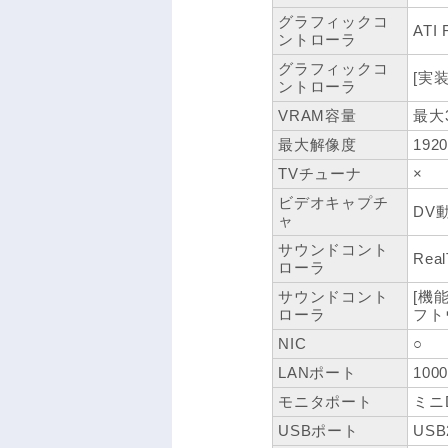
グラフィックコ
ATI
ントローラ
グラフィックコ
[実
ントローラ
VRAM容量
最大
最大解像度
192
TVチューナ
×
ビデオキャプチ
DV
ャ
サウンドコント
Real
ローラ
サウンドコント
[機能
ローラ
フト
NIC
○
LANポート
100
モニタポート
ミニD
USBポート
USB