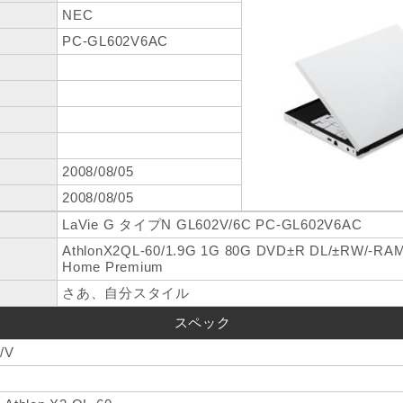
NEC
PC-GL602V6AC
2008/08/05
2008/08/05
LaVie G タイプN GL602V/6C PC-GL602V6AC
AthlonX2QL-60/1.9G 1G 80G DVD±R DL/±RW/-RAM
Home Premium
さあ、自分スタイル
スペック
/V