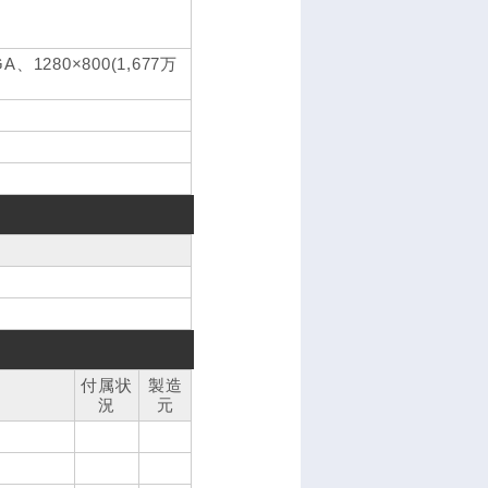
280×800(1,677万
付属状
製造
況
元