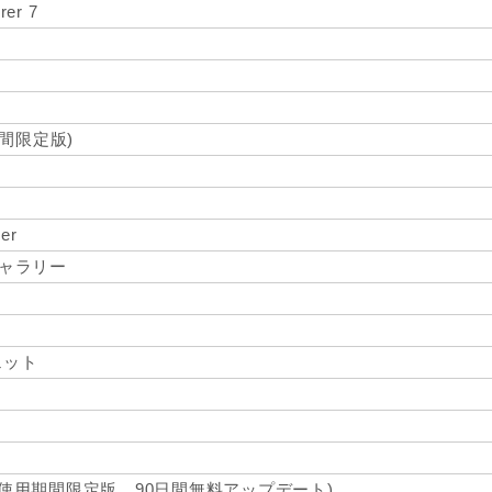
rer 7
期間限定版)
er
トギャラリー
ト
ェット
(使用期間限定版、90日間無料アップデート)