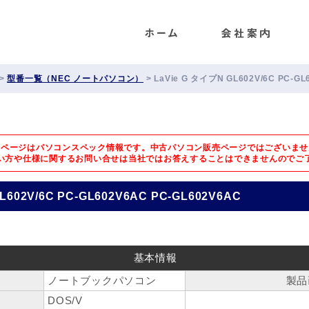
ENET
>
型番一覧（NEC ノートパソコン）
>
LaVie G タイプN GL602V/6C PC-GL
のページはパソコンスペック情報です。中古パソコン販売ページではございませ
い方や仕様に関するお問い合せは
当社ではお答えすることはできませんのでご
L602V/6C PC-GL602V6AC PC-GL602V6AC
基本情報
ノートブックパソコン
製品
DOS/V