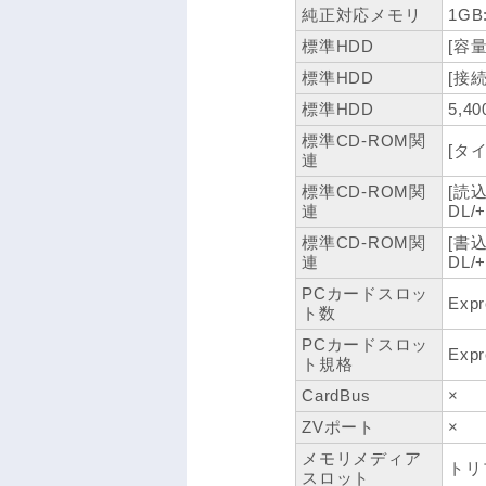
純正対応メモリ
1GB
標準HDD
[容量
標準HDD
[接続I
標準HDD
5,40
標準CD-ROM関
[タイ
連
標準CD-ROM関
[読込
連
DL
標準CD-ROM関
[書
連
DL
PCカードスロッ
Expr
ト数
PCカードスロッ
Expr
ト規格
CardBus
×
ZVポート
×
メモリメディア
トリ
スロット