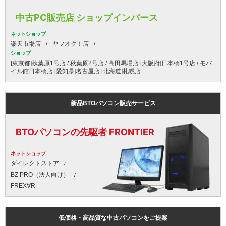
中古PC販売店 ショップインバース
ネットショップ
楽天市場店
ヤフオク！店
ショップ
[東京都]秋葉原1号店 / 秋葉原2号店 / 高田馬場店 [大阪府]日本橋1号店 / モバ
イル館日本橋店 [愛知県]名古屋店 [北海道]札幌店
新品BTOパソコン販売サービス
BTOパソコンの先駆者 FRONTIER
ネットショップ
ダイレクトストア
BZ PRO（法人向け）
FREX∀R
低価格・高品質な中古パソコンをご提案