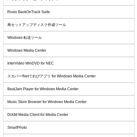
Roxio BackOnTrack Suite
再セットアップディスク作成ツール
Windows 転送ツール
Windows Media Center
InterVideo WinDVD for NEC
スカパー!Netてれびアプリ for Windows Media Center
BeatJam Player for Windows Media Center
Music Store Browser for Windows Media Center
DiXiM Media Client for Media Center
SmartPhoto