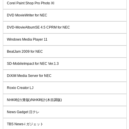
Corel Paint Shop Pro Photo XI
DVD MovieWriter for NEC
DVD-MovieAlbumSE 4.5 CPRM for NEC
Windows Media Player 11
BeatJam 2009 for NEC
SD-MobileImpact for NEC Ver.1.3
DiXiM Media Server for NEC
Roxio Creator LJ
NHK時計(青版)/NHK時計(木目調版)
News Gadget 日テレ
TBS News-i ガジェット