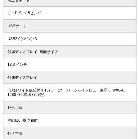
モニタポート
ミニD-Sub15ピン×1
USBポート
USB2.0(4ピン)×3
付属ディスプレイ_画面サイズ
13.3 インチ
付属ディスプレイ
[仕様] ワイド低反射TFTカラー(スーパーシャインビュー液晶)、WXGA、
1280×800(1,677万色)
外形寸法
[幅] 310 (単位 mm)
外形寸法