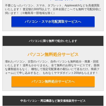
不要になったパソコン、スマホ、タブレット、Applewatchなどを高価買取
いたします！ 査定額2,000円以上で、日本全国どこへでも無料で宅配回収に
伺います！（※離島等一部地域を除く）
パソコン・スマホ宅配買取サービスへ
パソコンに限り無料で処分いたします
パソコン無料処分サービス
壊れたパソコン、古型のパソコン、自作パソコンも無料処分・廃棄・回収
いたします！ 送料もかかりません、全て無料のお得なサービスです。面倒
な書類提出もなく、 梱包して指定宅配業者の着払いにて送るだけ。簡易フ
ォームにて申し込みすると、 もれなくヤマダポイント200ptもらえます！
パソコン無料処分サービスへ
中古パソコン・周辺機器など激安価格販売サービス