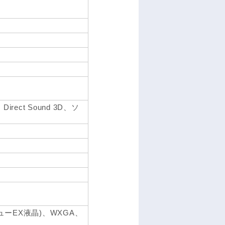
Direct Sound 3D、ソ
ーEX液晶)、WXGA、