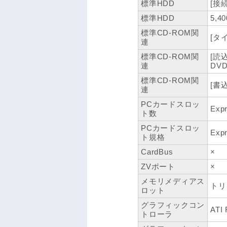
標準HDD
[接続I
標準HDD
5,4
標準CD-ROM関
[タイ
連
標準CD-ROM関
[読
連
DV
標準CD-ROM関
[書
連
PCカードスロッ
Exp
ト数
PCカードスロッ
Exp
ト規格
CardBus
×
ZVポート
×
メモリメディアス
トリ
ロット
グラフィックコン
ATI
トローラ