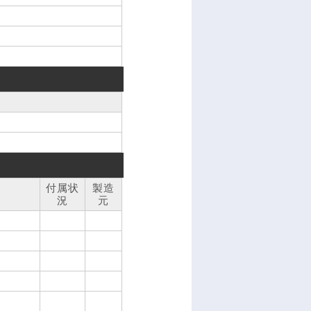
付属状
製造
況
元