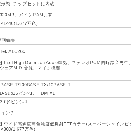
装形態] チップセットに内蔵
320MB、メインRAM共有
0×1440(1,677万色)
動画編集
lTek ALC269
] Intel High Definition Audio準拠、ステレオPCM同時録音再生、
ウェアMIDI音源、マイク機能
0BASE-T/100BASE-TX/10BASE-T
D-Sub15ピン×1、HDMI×1
2.0(4ピン)×4
4 インチ
様] ワイド高輝度高色純度低反射TFTカラー(スーパーシャインビュ
0×800(1,677万色)