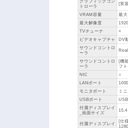
グラフィックコン
[実
トローラ
VRAM容量
最大
最大解像度
192
TVチューナ
×
ビデオキャプチャ
DV
サウンドコントロ
Rea
ーラ
サウンドコントロ
[機能
ーラ
フト
NIC
○
LANポート
100
モニタポート
ミニ
USBポート
USB
付属ディスプレイ
15.
_画面サイズ
[仕
付属ディスプレイ
128