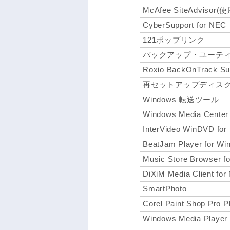
McAfee SiteAdvi
CyberSupport for NEC
121ポップリンク
バックアップ・ユーテ
Roxio BackOnTrack Su
再セットアップディス
Windows 転送ツール
Windows Media Center
InterVideo WinDVD fo
BeatJam Player for Wi
Music Store Browser f
DiXiM Media Client for
SmartPhoto
Corel Paint Shop Pro P
Windows Media Player