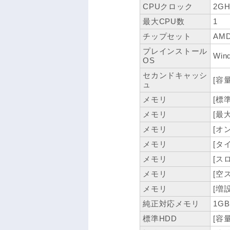
CPUクロック
2GH
最大CPU数
1
チップセット
AMD
プレインストール
Win
OS
セカンドキャッシ
[容量
ュ
メモリ
[標
メモリ
[最
メモリ
[オ
メモリ
[タイ
メモリ
[ス
メモリ
[空
メモリ
[増設
純正対応メモリ
1GB
標準HDD
[容量