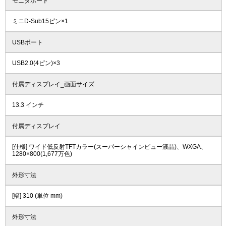
モニタポート
ミニD-Sub15ピン×1
USBポート
USB2.0(4ピン)×3
付属ディスプレイ_画面サイズ
13.3 インチ
付属ディスプレイ
[仕様] ワイド低反射TFTカラー(スーパーシャインビュー液晶)、WXGA、
1280×800(1,677万色)
外形寸法
[幅] 310 (単位 mm)
外形寸法