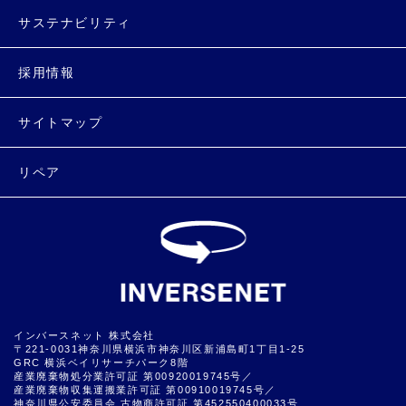
サステナビリティ
採用情報
サイトマップ
リペア
インバースネット 株式会社
〒221-0031神奈川県横浜市神奈川区新浦島町1丁目1-25
GRC 横浜ベイリサーチパーク8階
産業廃棄物処分業許可証 第00920019745号／
産業廃棄物収集運搬業許可証 第00910019745号／
神奈川県公安委員会 古物商許可証 第452550400033号