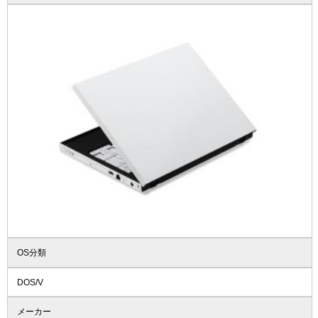
OS分類
DOS/V
メーカー