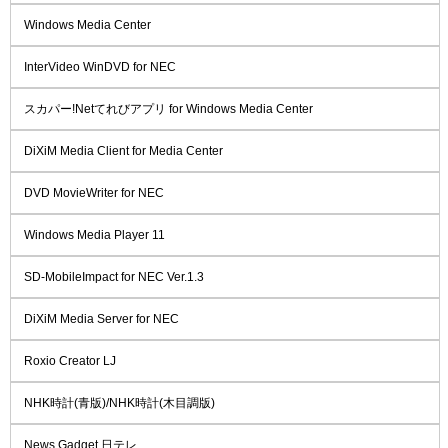
Windows Media Center
InterVideo WinDVD for NEC
スカパー!Netてれびアプリ for Windows Media Center
DiXiM Media Client for Media Center
DVD MovieWriter for NEC
Windows Media Player 11
SD-MobileImpact for NEC Ver.1.3
DiXiM Media Server for NEC
Roxio Creator LJ
NHK時計(青版)/NHK時計(木目調版)
News Gadget 日テレ