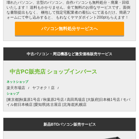
壊れたパソコン、古型のパソコン、自作パソコンも無料処分・廃棄・回収
いたします！ 送料もかかりません、全て無料のお得なサービスです。面倒
な書類提出もなく、 梱包して指定宅配業者の着払いにて送るだけ。簡易フ
ォームにて申し込みすると、 もれなくヤマダポイント200ptもらえます！
パソコン無料処分サービスへ
中古パソコン・周辺機器など激安価格販売サービス
中古PC販売店 ショップインバース
ネットショップ
楽天市場店
ヤフオク！店
ショップ
[東京都]秋葉原1号店 / 秋葉原2号店 / 高田馬場店 [大阪府]日本橋1号店 / モバ
イル館日本橋店 [愛知県]名古屋店 [北海道]札幌店
新品BTOパソコン販売サービス