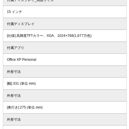
15 インチ
付属ディスプレイ
[仕様] 高輝度TFTカラー、XGA、1024×768(1,677万色)
付属アプリ
Office XP Personal
外形寸法
[幅] 331 (単位 mm)
外形寸法
[奥行き] 275 (単位 mm)
外形寸法