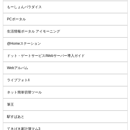
もーしょんパラダイス
PCポータル
生活情報ポータル アイモーニング
@Homeステーション
ドット・ゲートサービス/Webサーバー導入ガイド
Webアルバム
ライブフォト/i
ネット簡単切替ツール
筆王
駅すぱあと
てきぱき家計簿マム3