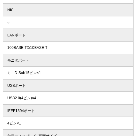
NIC
○
LANポート
100BASE-TX/10BASE-T
モニタポート
ミニD-Sub15ピン×1
USBポート
USB2.0(4ピン)×4
IEEE1394ポート
4ピン×1
付属ディスプレイ_画面サイズ