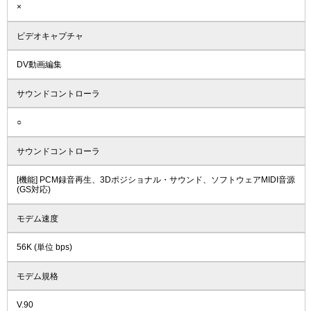
×
ビデオキャプチャ
DV動画編集
サウンドコントローラ
○
サウンドコントローラ
[機能] PCM録音再生、3Dポジショナル・サウンド、ソフトウェアMIDI音源
(GS対応)
モデム速度
56K (単位 bps)
モデム規格
V.90