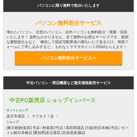
パソコンに限り無料で処分いたします
パソコン無料処分サービス
壊れたパソコン、古型のパソコン、自作パソコンも無料処分・廃棄・回収
いたします！ 送料もかかりません、全て無料のお得なサービスです。面倒
な書類提出もなく、 梱包して指定宅配業者の着払いにて送るだけ。簡易フ
ォームにて申し込みすると、 もれなくヤマダポイント200ptもらえます！
パソコン無料処分サービスへ
中古パソコン・周辺機器など激安価格販売サービス
中古PC販売店 ショップインバース
ネットショップ
楽天市場店
ヤフオク！店
ショップ
[東京都]秋葉原1号店 / 秋葉原2号店 / 高田馬場店 [大阪府]日本橋1号店 / モバ
イル館日本橋店 [愛知県]名古屋店 [北海道]札幌店