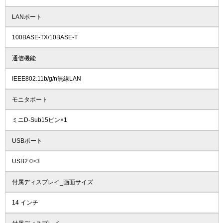
LANポート
100BASE-TX/10BASE-T
通信機能
IEEE802.11b/g/n無線LAN
モニタポート
ミニD-Sub15ピン×1
USBポート
USB2.0×3
付属ディスプレイ_画面サイズ
14 インチ