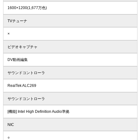
1600×1200(1,677万色)
TVチューナ
×
ビデオキャプチャ
DV動画編集
サウンドコントローラ
RealTek ALC269
サウンドコントローラ
[機能] Intel High Definition Audio準拠
NIC
○