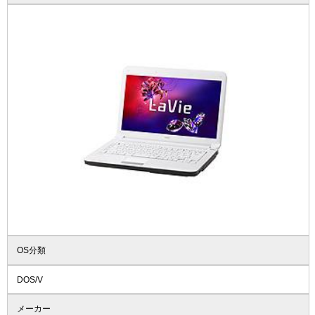
OS分類
DOS/V
メーカー