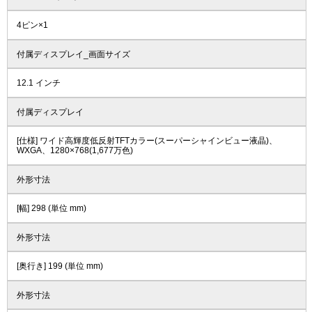
4ピン×1
付属ディスプレイ_画面サイズ
12.1 インチ
付属ディスプレイ
[仕様] ワイド高輝度低反射TFTカラー(スーパーシャインビュー液晶)、
WXGA、1280×768(1,677万色)
外形寸法
[幅] 298 (単位 mm)
外形寸法
[奥行き] 199 (単位 mm)
外形寸法