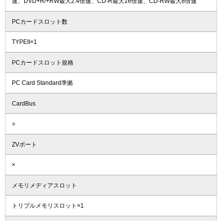
速、DVD+R/+RW最大2.4倍速、CD-R最大16倍速、CD-RW最大8倍速
PCカードスロット数
TYPEII×1
PCカードスロット規格
PC Card Standard準拠
CardBus
○
ZVポート
×
メモリメディアスロット
トリプルメモリスロット×1