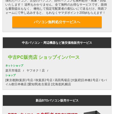
壊れたパソコン、古型のパソコン、自作パソコンも無料処分・廃棄・回収
いたします！ 送料もかかりません、全て無料のお得なサービスです。面倒
な書類提出もなく、 梱包して指定宅配業者の着払いにて送るだけ。簡易フ
ォームにて申し込みすると、 もれなくヤマダポイント200ptもらえます！
パソコン無料処分サービスへ
中古パソコン・周辺機器など激安価格販売サービス
中古PC販売店 ショップインバース
ネットショップ
楽天市場店
ヤフオク！店
ショップ
[東京都]秋葉原1号店 / 秋葉原2号店 / 高田馬場店 [大阪府]日本橋1号店 / モバ
イル館日本橋店 [愛知県]名古屋店 [北海道]札幌店
新品BTOパソコン販売サービス