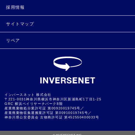
採用情報
サイトマップ
リペア
インバースネット 株式会社
〒221-0031神奈川県横浜市神奈川区新浦島町1丁目1-25
GRC 横浜ベイリサーチパーク8階
産業廃棄物処分業許可証 第00920019745号／
産業廃棄物収集運搬業許可証 第00910019745号／
神奈川県公安委員会 古物商許可証 第452550400033号
▲