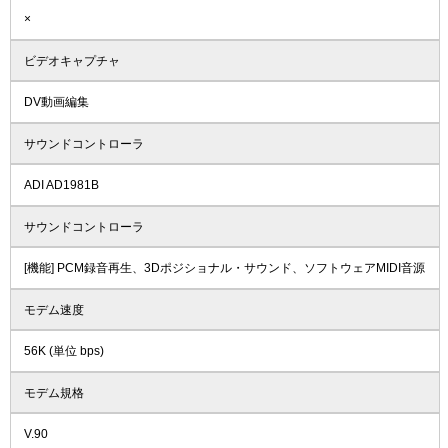
×
ビデオキャプチャ
DV動画編集
サウンドコントローラ
ADI AD1981B
サウンドコントローラ
[機能] PCM録音再生、3Dポジショナル・サウンド、ソフトウェアMIDI音源
モデム速度
56K (単位 bps)
モデム規格
V.90