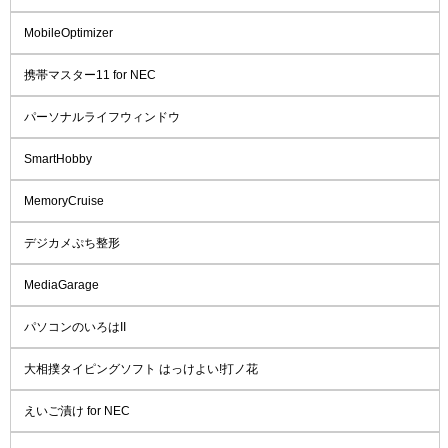
MobileOptimizer
携帯マスター11 for NEC
パーソナルライフウィンドウ
SmartHobby
MemoryCruise
デジカメぷち整形
MediaGarage
パソコンのいろはII
大相撲タイピングソフト はっけよい!打ノ花
えいご漬け for NEC