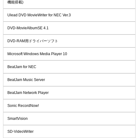
機能搭載)
Ulead DVD MovieWriter for NEC Ver.3
DVD-MovieAlbumSE 4.1
DVD-RAM用ドライバーソフト
Microsoft Windows Media Player 10
BeatJam for NEC
BeatJam Music Server
BeatJam Network Player
Sonic RecordNow!
SmartVision
SD-VideoWriter