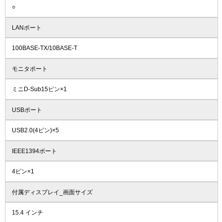
○
LANポート
100BASE-TX/10BASE-T
モニタポート
ミニD-Sub15ピン×1
USBポート
USB2.0(4ピン)×5
IEEE1394ポート
4ピン×1
付属ディスプレイ_画面サイズ
15.4 インチ