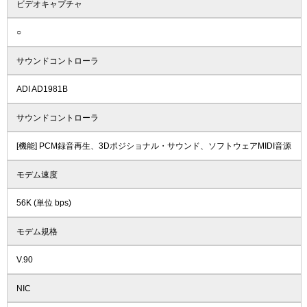
ビデオキャプチャ
○
サウンドコントローラ
ADI AD1981B
サウンドコントローラ
[機能] PCM録音再生、3Dポジショナル・サウンド、ソフトウェアMIDI音源
モデム速度
56K (単位 bps)
モデム規格
V.90
NIC