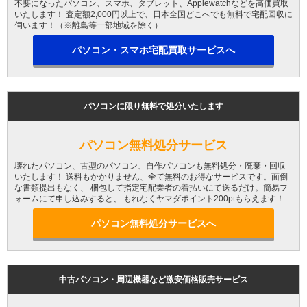
不要になったパソコン、スマホ、タブレット、Applewatchなどを高価買取
いたします！ 査定額2,000円以上で、日本全国どこへでも無料で宅配回収に
伺います！（※離島等一部地域を除く）
パソコン・スマホ宅配買取サービスへ
パソコンに限り無料で処分いたします
パソコン無料処分サービス
壊れたパソコン、古型のパソコン、自作パソコンも無料処分・廃棄・回収
いたします！ 送料もかかりません、全て無料のお得なサービスです。面倒
な書類提出もなく、 梱包して指定宅配業者の着払いにて送るだけ。簡易フ
ォームにて申し込みすると、 もれなくヤマダポイント200ptもらえます！
パソコン無料処分サービスへ
中古パソコン・周辺機器など激安価格販売サービス