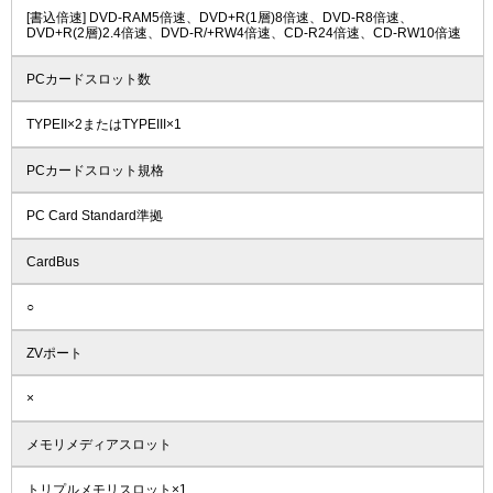
[書込倍速] DVD-RAM5倍速、DVD+R(1層)8倍速、DVD-R8倍速、
DVD+R(2層)2.4倍速、DVD-R/+RW4倍速、CD-R24倍速、CD-RW10倍速
PCカードスロット数
TYPEII×2またはTYPEIII×1
PCカードスロット規格
PC Card Standard準拠
CardBus
○
ZVポート
×
メモリメディアスロット
トリプルメモリスロット×1