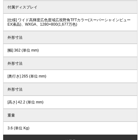
付属ディスプレイ
[仕様] ワイド高輝度広色度域広視野角TFTカラー(スーパーシャインビュー
EX液晶)、WXGA、1280×800(1,677万色)
外形寸法
[幅] 362 (単位 mm)
外形寸法
[奥行き] 265 (単位 mm)
外形寸法
[高さ] 42.2 (単位 mm)
重量
3.6 (単位 Kg)