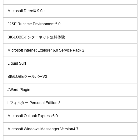
Microsoft DirectX 9.0c
J2SE Runtime Environment 5.0
BIGLOBEインターネット無料体験
Microsoft Internet Explorer 6.0 Service Pack 2
Liquid Surf
BIGLOBEツールバーV3
JWord Plugin
i-フィルター Personal Edition 3
Microsoft Outlook Express 6.0
Microsoft Windows Messenger Version4.7