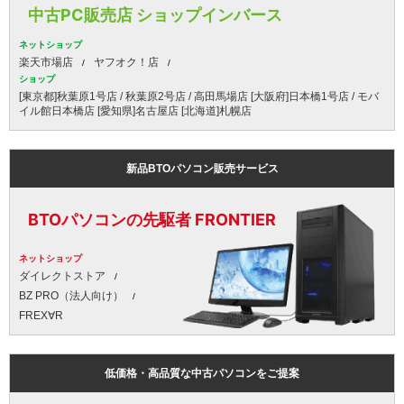
中古PC販売店 ショップインバース
ネットショップ
楽天市場店
ヤフオク！店
ショップ
[東京都]秋葉原1号店 / 秋葉原2号店 / 高田馬場店 [大阪府]日本橋1号店 / モバ
イル館日本橋店 [愛知県]名古屋店 [北海道]札幌店
新品BTOパソコン販売サービス
BTOパソコンの先駆者 FRONTIER
ネットショップ
ダイレクトストア
BZ PRO（法人向け）
FREX∀R
低価格・高品質な中古パソコンをご提案