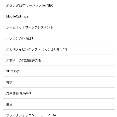
満タンWEBフリーパック for NEC
MobileOptimizer
ホームネットワークアシスタント
パソコンのいろはII
大相撲タイピングソフト はっけよい!打ノ花
大前研一の問題解決技法
3Dゴルフ
将棋3
対局囲碁 最高峰3
麻雀3
ブラックジャック＆ポーカー Plus4